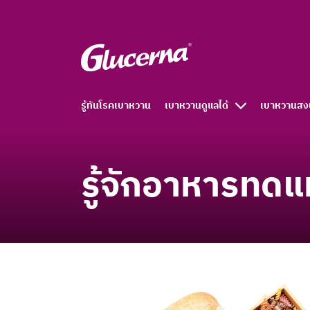
รู้ทันโรคเบาหวาน
เบาหวานดูแลได้
เบาหวานสง
รู้จักอาหารทด