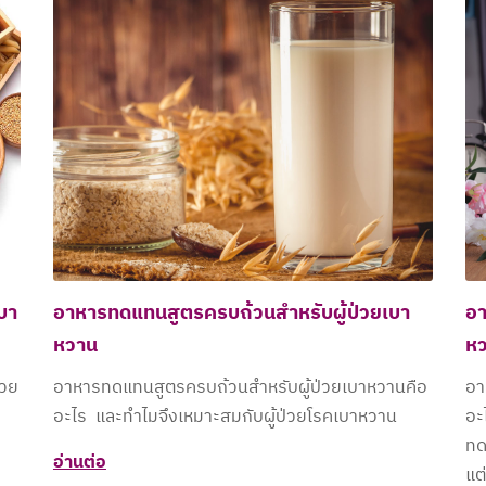
บา
อาหารทดแทนสูตรครบถ้วนสำหรับผู้ป่วยเบา
อา
หวาน​
ห
่วย
อาหารทดแทนสูตรครบถ้วนสำหรับผู้ป่วยเบาหวานคือ
อา
อะไร และทำไมจึงเหมาะสมกับผู้ป่วยโรคเบาหวาน​
อะ
ทด
อ่านต่อ
แต่