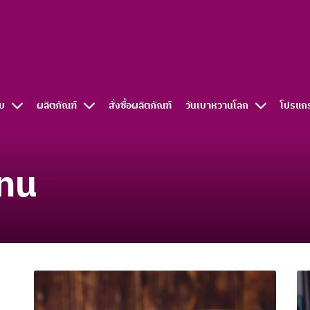
บ
ผลิตภัณฑ์
สั่งซื้อผลิตภัณฑ์​
วันเบาหวานโลก
โปรแก
แทน