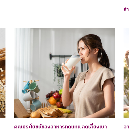
อ่
คุณประโยชน์ของอาหารทดแทน ลดเสี่ยงเบา
อา