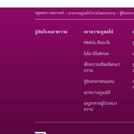
กลูเซอนา แอดวานซ์
เบาหวานดูแลได้ ห่างไกลเบาหวาน
รู้จักอา
รู้ทันโรคเบาหวาน
เบาหวานดูแลได้
HbA1c คืออะไร
ไมโอ-อิโนซิทอล
เช็กความเสี่ยงโรคเบา
หวาน​
รู้จักอาหารทดแทน
เบาหวานดูแลได้
เมนูอาหารผู้ป่วยเบา
หวาน