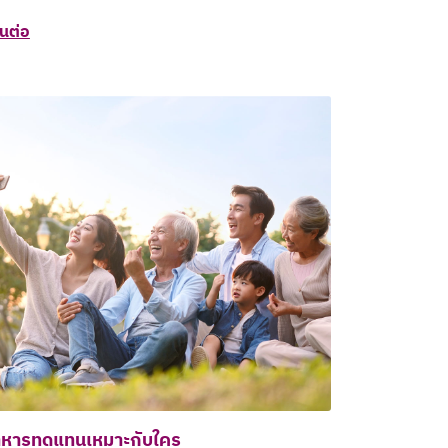
านต่อ
หารทดแทนเหมาะกับใคร​