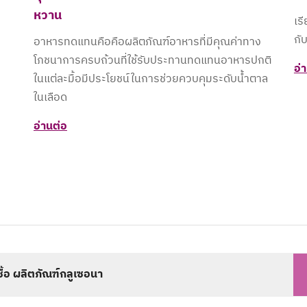
หวาน​
เร
กับ
อาหารทดแทนคือคือผลิตภัณฑ์อาหารที่มีคุณค่าทาง
โภชนาการครบถ้วนที่ใช้รับประทานทดแทนอาหารปกติ
อ่
ในแต่ละมื้อมีประโยชน์ในการช่วยควบคุมระดับน้ำตาล
ในเลือด​
อ่านต่อ
งซื้อ ผลิตภัณฑ์กลูเซอนา