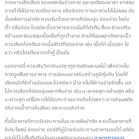
จากการเสียเลือด ของเหลวในร่างกาย และฤทธิ์ของยาชา ยาสลบ
อาจทำให้มีอาการเบื่ออาหาร หรือรับประทานอาหารได้น้อยลง ดัง
นั้นหลังการผ่าตัด ควรเริ่มด้วยอาหารที่อ่อนนุ่ม ย่อยง่าย ไขมัน
ต่ำ กลิ่นอ่อน ในแต่ละมื้ออาหารควรเน้นที่โปรตีน ซึ่งจะช่วยเสริม
สร้างและซ่อมแซมเนื้อเยื่อที่ถูกทำลาย ช่วยให้แผลผ่าตัดหายเร็ว
ควรเลือกโปรตีนจากเนื้อสัตว์ที่ย่อยง่าย เช่น เนื้อไก่ เนื้อปลา ไข่
ขาว หรือโปรตีนจากเต้าหู้ เป็นต้น
นอกจากนี้ ควรเพิ่มวิตามินแร่ธาตุจากผักและผลไม้ เพื่อช่วยใน
การดูดซึมสารอาหาร การย่อยและเสริมสร้างภูมิคุ้มกัน โดยให้
เลือกผักที่มีก้านอ่อนและไม่เหนียว นำมาต้มให้ทานง่ายยิ่งขึ้น ผล
ไม้ควรเลือกที่อ่อนนุ่มและกลืนง่าย เช่น มะละกอสุก กล้วยสุก หรือ
มะม่วงสุก แต่ไม่ควรให้รับประทานมากเกินไปเพราะอาจส่งผลต่อ
ปริมาณน้ำตาลในเลือด และระบบขับถ่าย
ทั้งนี้อาหารที่ควรรับประทานในระยะหลังผ่าตัด ควรเป็นอาหารที่
มีประโยชน์ ย่อยง่าย กรณีที่ผู้ป่วยรับประทานอาหารเองได้ แต่ยัง
ทานได้ไม่เต็มที่หรือต้องการพลังงานทดแทน
อาหารทางการ