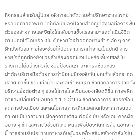
กิจกรรมสำหรับผู้ป่วยหลังการผ่าตัดตามคำปรึกษาจากแพทย์
หรือนักกายภาพบำบัดก็ถือเป็นอีกปัจจัยสำคัญที่ส่งผลต่อการฟื้น
ตัวของร่างกายและจิตใจให้กลับมาแข็งแรงสามารถดำเนินชีวิต
ตามปกติได้โดยเร็ว เช่น ฝึกหายใจเข้าออกอย่างช้า ๆ ลึก ๆ การ
ฝึกบังคับลมหายใจจะช่วยให้ปอดสามารถทำงานเป็นปกติ การ
หายใจที่ถูกต้องยังช่วยลำเลียงออกซิเจนไปหล่อเลี้ยงเซลล์ใน
ร่างกายได้อย่างทั่วถึง ช่วยป้องกันภาวะแทรกซ้อนหลัง
ผ่าตัด บริหารมือด้วยการกำมือแบมือสลับกัน ยกเท้าแล้วกระกด
ปลายเท้าขึ้น ขยับเท้านิ้ว และงอเข่า หมุนขา ช่วยลดอาการปวดตึง
บริเวณข้อต่อต่าง ๆ ช่วยให้การไหลเวียนของเลือดดีขึ้น การพลิก
ตัวและเปลี่ยนท่านอนทุก ๆ 1-2 ชั่วโมง ช่วยลดอาการ แทรกซ้อน
ลดการปวดเมื่อย และลดโอกาสการเกิดแผลกดทับจากการนอน
ท่าเดิมเป็นเวลานาน ฝึกลุกจากเตียงเพื่อนั่ง ยืน หรือเดิน ควรฝึก
อย่าง ๆ ช้า และหาตัวช่วยที่เหมาะสมเพื่อป้องกันการล้ม นอกจาก
นี้ การร่วมรับประทานอาหารกับผู้ป่วยเพื่อเสริมสร้างกำลังใจใน