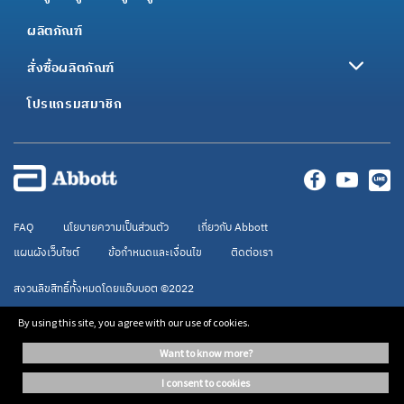
ผลิตภัณฑ์
สั่งซื้อผลิตภัณฑ์
โปรแกรมสมาชิก
FAQ
นโยบายความเป็นส่วนตัว
เกี่ยวกับ Abbott
แผนผังเว็บไซต์
ข้อกำหนดและเงื่อนไข
ติดต่อเรา
สงวนลิขสิทธิ์ทั้งหมดโดยแอ๊บบอต ©2022
By using this site, you agree with our use of cookies.
เอนชัวร์อาหารทางการแพทย์ กรุณาใช้ภายใต้การดูแลของแพทย์ ข้อมูลบนเว็บไซต์นี้จัด
want to know more?
ทำขึ้นเพื่อให้ข้อมูลเท่านั้น ไม่ได้เป็นคำแนะนำจากผู้เชี่ยวชาญแต่อย่างใด กรุณาปรึกษา
แพทย์เพื่อขอคำแนะนำในการใช้
i consent to cookies