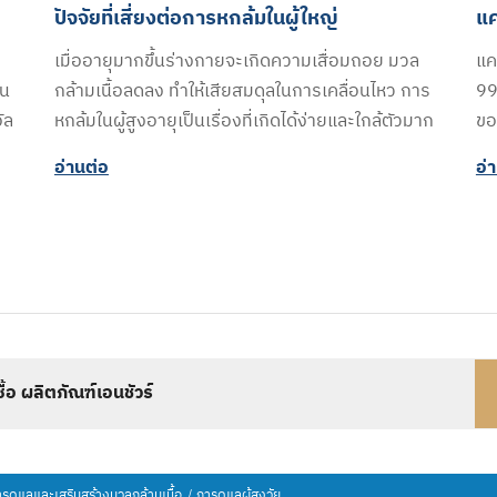
ปัจจัยที่เสี่ยงต่อการหกล้มในผู้ใหญ่
แค
เมื่ออายุมากขึ้นร่างกายจะเกิดความเสื่อมถอย มวล
แค
าน
กล้ามเนื้อลดลง ทำให้เสียสมดุลในการเคลื่อนไหว การ
99
ัล
หกล้มในผู้สูงอายุเป็นเรื่องที่เกิดได้ง่ายและใกล้ตัวมาก
ขอ
อ่านต่อ​
อ่
งซื้อ ผลิตภัณฑ์เอนชัวร์
รดูแลและเสริมสร้างมวลกล้ามเนื้อ
การดูแลผู้สูงวัย