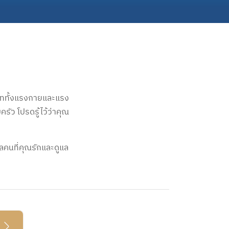
่มเททั้งแรงกายและแรง
รัว โปรดรู้ไว้ว่าคุณ
แลคนที่คุณรักและดูแล