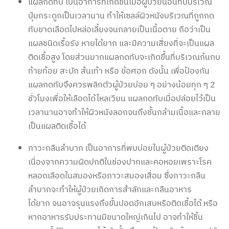
แผลกดทับ เป็นอาการที่เกิดขึ้นเมื่อผู้ป่วยนอนทับบริเวณ
ปุ่มกระดูกเป็นเวลานาน ทำให้เซลล์ผิวหนังบริเวณที่ถูกกด
ทับขาดเลือดไปหล่อเลี้ยงจนกลายเป็นเนื้อตาย ถือว่าเป็น
แผลชนิดเรื้อรัง หายได้ยาก และมีความเสี่ยงที่จะเป็นแผล
ติดเชื้อสูง โดยส่วนมากแผลกดทับจะเกิดขึ้นที่บริเวณก้นกบ
ท้ายท้อย สะบัก ส้นเท้า หรือ ข้อศอก ดังนั้น เพื่อป้องกัน
แผลกดทับจึงควรพลิกตัวผู้ป่วยบ่อย ๆ อย่างน้อยทุก ๆ 2
ชั่วโมงเพื่อให้เลือดได้ไหลเวียน แผลกดทับเมื่อปล่อยไว้เป็น
เวลานานอาจทำให้ผิวหนังลอกจนถึงชั้นกล้ามเนื้อและกลาย
เป็นแผลติดเชื้อได้
ภาวะกลืนลำบาก เป็นอาการที่พบบ่อยในผู้ป่วยติดเตียง
เนื่องจากความผิดปกติในช่องปากและคอหอยเพราะโรค
หลอดเลือดในสมองหรือภาวะสมองเสื่อม ซึ่งภาวะกลืน
ลำบากจะทำให้ผู้ป่วยเกิดการสำลักและกลืนอาหาร
ได้ยาก จนอาจรุนแรงถึงขั้นปอดอักเสบหรือติดเชื้อได้ หรือ
หากอาหารรับประทานมีขนาดใหญ่เกินไป อาจทำให้ชิ้น