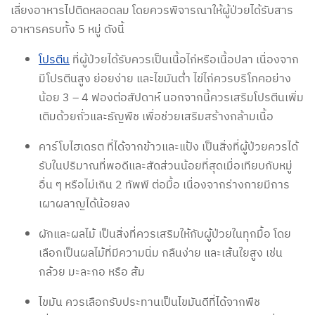
เลี่ยงอาหารไปติดหลอดลม โดยควรพิจารณาให้ผู้ป่วยได้รับสาร
อาหารครบทั้ง 5 หมู่ ดังนี้
โปรตีน
ที่ผู้ป่วยได้รับควรเป็นเนื้อไก่หรือเนื้อปลา เนื่องจาก
มีโปรตีนสูง ย่อยง่าย และไขมันต่ำ ไข่ไก่ควรบริโภคอย่าง
น้อย 3 – 4 ฟองต่อสัปดาห์ นอกจากนี้ควรเสริมโปรตีนเพิ่ม
เติมด้วยถั่วและธัญพืช เพื่อช่วยเสริมสร้างกล้ามเนื้อ
คาร์โบไฮเดรต ที่ได้จากข้าวและแป้ง เป็นสิ่งที่ผู้ป่วยควรได้
รับในปริมาณที่พอดีและสัดส่วนน้อยที่สุดเมื่อเทียบกับหมู่
อื่น ๆ หรือไม่เกิน 2 ทัพพี ต่อมื้อ เนื่องจากร่างกายมีการ
เผาผลาญได้น้อยลง
ผักและผลไม้ เป็นสิ่งที่ควรเสริมให้กับผู้ป่วยในทุกมื้อ โดย
เลือกเป็นผลไม้ที่มีความนิ่ม กลืนง่าย และเส้นใยสูง เช่น
กล้วย มะละกอ หรือ ส้ม
ไขมัน ควรเลือกรับประทานเป็นไขมันดีที่ได้จากพืช