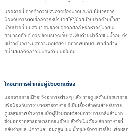
นอกจากนี้ การทำความสะอาดช่องปากและฟันเป็นวิธีการ
ป้องกันการติดเชื้ออีกวิธีหนึ่ง โดยให้ผู้ป่วยบ้วนปากด้วยน้ำยา
บ้วนปากที่ไม่มีส่วนผสมของแอลกอฮอล์ หรือหากผู้ป่วยไม่
สามารถทำได้ ควรเช็ดบริเวณลิ้นและฟันด้วยผ้าก๊อซชุบน้ำอุ่น ถึง
แม้ว่าผู้ป่วยจะมีสภาวะติดเตียง แต่การพบทันตแพทย์อย่าง
สม่ำเสมอก็ถือว่าเป็นสิ่งจำเป็นเช่นกัน
โภชนาการสำหรับผู้ป่วยติดเตียง
นอกจากการเฝ้าระวังอาการต่าง ๆ แล้ว การดูแลด้านโภชนาการ
เพื่อป้องกันภาวะขาดสารอาหาร ก็เป็นเรื่องสำคัญสำหรับการ
ดูแลสุขภาพร่างกาย เมื่อผู้ป่วยติดเตียงมีภาวะการกลืนลำบาก
ซึ่งนอกจากสารอาหารที่ครบถ้วนแล้วจำเป็นต้องเลือกอาหารที่
กลืนง่ายและมีความละเอียดสูง เช่น น้ำซุปหรืออาหารปั่น เพื่อหลีก