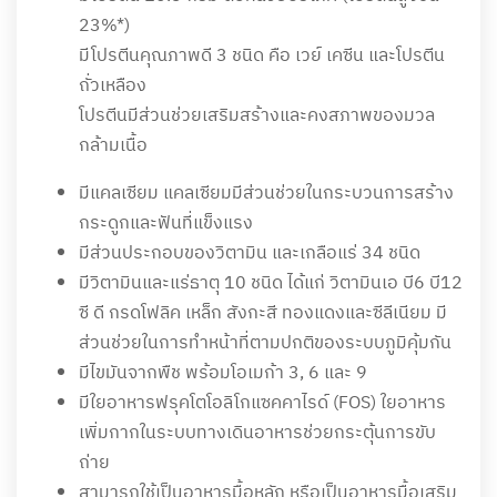
23%*)
มีโปรตีนคุณภาพดี 3 ชนิด คือ เวย์ เคซีน และโปรตีน
ถั่วเหลือง
โปรตีนมีส่วนช่วยเสริมสร้างและคงสภาพของมวล
กล้ามเนื้อ
มีแคลเซียม แคลเซียมมีส่วนช่วยในกระบวนการสร้าง
กระดูกและฟันที่แข็งแรง
มีส่วนประกอบของวิตามิน และเกลือแร่ 34 ชนิด
มีวิตามินและแร่ธาตุ 10 ชนิด ได้แก่ วิตามินเอ บี6 บี12
ซี ดี กรดโฟลิค เหล็ก สังกะสี ทองแดงและซีลีเนียม มี
ส่วนช่วยในการทำหน้าที่ตามปกติของระบบภูมิคุ้มกัน
มีไขมันจากพืช พร้อมโอเมก้า 3, 6 และ 9
มีใยอาหารฟรุคโตโอลิโกแซคคาไรด์ (FOS) ใยอาหาร
เพิ่มกากในระบบทางเดินอาหารช่วยกระตุ้นการขับ
ถ่าย
สามารถใช้เป็นอาหารมื้อหลัก หรือเป็นอาหารมื้อเสริม