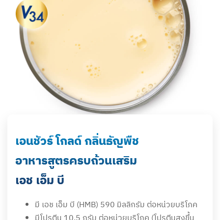
เอนชัวร์ โกลด์ กลิ่นธัญพืช
อาหารสูตรครบถ้วนเสริม
เอช เอ็ม บี
มี เอช เอ็ม บี (HMB) 590 มิลลิกรัม ต่อหน่วยบริโภค
มีโปรตีน 10.5 กรัม ต่อหน่วยบริโภค (โปรตีนสูงขึ้น