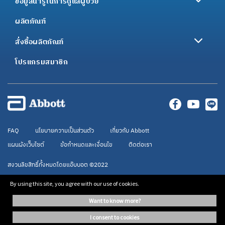
ข้อมูลน่ารู้ในการดูแลผู้ป่วย
ผลิตภัณฑ์
สั่งซื้อผลิตภัณฑ์
โปรแกรมสมาชิก
FAQ
นโยบายความเป็นส่วนตัว
เกี่ยวกับ Abbott
แผนผังเว็บไซต์
ข้อกำหนดและเงื่อนไข
ติดต่อเรา
สงวนลิขสิทธิ์ทั้งหมดโดยแอ๊บบอต ©2022
By using this site, you agree with our use of cookies.
เอนชัวร์อาหารทางการแพทย์ กรุณาใช้ภายใต้การดูแลของแพทย์ ข้อมูลบนเว็บไซต์นี้จัด
want to know more?
ทำขึ้นเพื่อให้ข้อมูลเท่านั้น ไม่ได้เป็นคำแนะนำจากผู้เชี่ยวชาญแต่อย่างใด กรุณาปรึกษา
แพทย์เพื่อขอคำแนะนำในการใช้
i consent to cookies