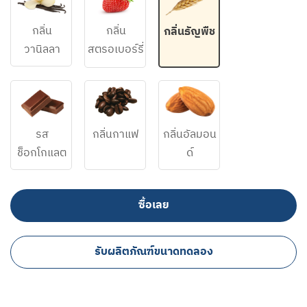
กลิ่น
กลิ่น​
กลิ่นธัญพืช
วานิลลา​
สตรอเบอร์รี่​
รส
กลิ่นกาแฟ
กลิ่นอัลมอน
ช็อกโกแลต
ด์
ซื้อเลย
รับผลิตภัณฑ์ขนาดทดลอง