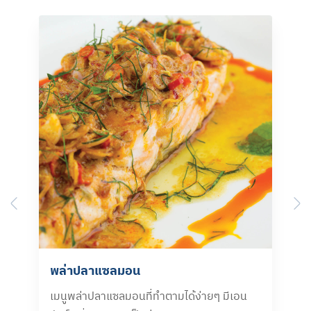
Previous
N
พล่าปลาแซลมอน
เมนูพล่าปลาแซลมอนที่ทำตามได้ง่ายๆ มีเอน