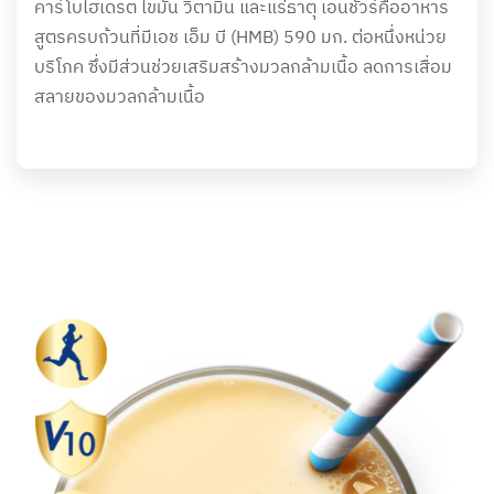
คาร์โบไฮเดรต ไขมัน วิตามิน และแร่ธาตุ เอนชัวร์คืออาหาร
สูตรครบถ้วนที่มีเอช เอ็ม บี (HMB) 590 มก. ต่อหนึ่งหน่วย
บริโภค ซึ่งมีส่วนช่วยเสริมสร้างมวลกล้ามเนื้อ ลดการเสื่อม
สลายของมวลกล้ามเนื้อ