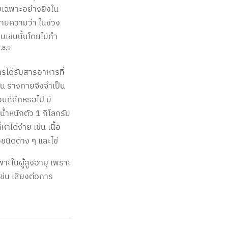
ยเฉพาะอย่างยิ่งใน
มายความว่า ในช่วง
นเช่นนั้นโดยไม่ทำ
,8,9
รได้รับสารอาหารที่
ั้น ร่างกายจึงจำเป็น
นที่สึกหรอไป มี
้ำหนักตัว 1 กิโลกรัม
าได้ง่าย เช่น เนื้อ
่วชนิดต่าง ๆ และไข่
ฉพาะในผู้สูงอายุ เพราะ
่น เสี่ยงต่อการ