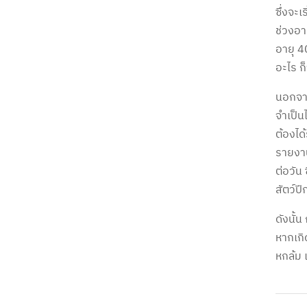
ซึ่งจะ
ช่วงอา
อายุ 4
อะไร ก
นอกจาก
จำเป็น
ต้องได
รายงาน
ต่อวัน 
สัตว์ปี
ดังนั้น
หากเกิ
หกล้ม 