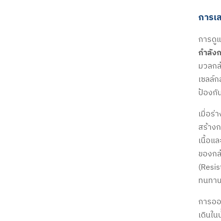
การเสร
การดูแ
กำลังก
มวลกล้
เซลล์กล
ป้องกั
เมื่อร
สร้างก
เนื้อแ
ของกล้
(Resis
ทนทาน 
การออก
เดินใน