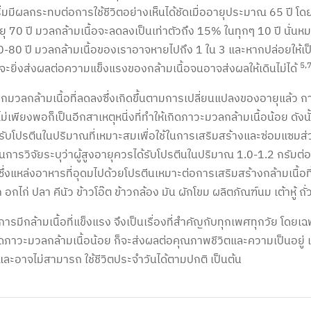
เริ่มมีผลกระทบต่อการใช้ชีวิตอย่างเห็นได้ชัดเมื่ออายุประมาณ 65 ปี โด
ยุ 70 ปี มวลกล้ามเนื้อจะลดลงเป็นเท่าตัวถึง 15% ในทุกๆ 10 ปี นั่นห
0-80 ปี มวลกล้ามเนื้อของเราอาจหายไปถึง 1 ใน 3 และหากปล่อยให้เป็
5,7
็จะยิ่งส่งผลต่อความแข็งแรงของกล้ามเนื้อจนอาจส่งผลให้เดินไม่ได้
มวลกล้ามเนื้อที่ลดลงซึ่งเกิดขึ้นตามการเปลี่ยนแปลงของอายุแล้ว กา
ไม่เพียงพอก็เป็นอีกสาเหตุหนี่งที่ทำให้เกิดภาวะมวลกล้ามเนื้อน้อย ดังน
้รับโปรตีนในปริมาณที่เหมาะสมเพื่อใช้ในการเสริมสร้างและซ่อมแซมส่ว
การวิจัยระบุว่าผู้สูงอายุควรได้รับโปรตีนในปริมาณ 1.0-1.2 กรัมต่อน
ซึ่งแหล่งอาหารที่อุดมไปด้วยโปรตีนเหมาะต่อการเสริมสร้างกล้ามเนื้อที่ห
ก อกไก่ ปลา คีนัว ข้าวโอ๊ต ข้าวกล้อง มัน ผักโขม ผลิตภัณฑ์นม เต้าหู้ ถั
 การมีกล้ามเนื้อที่แข็งแรง จึงเป็นเรื่องที่สำคัญกับทุกเพศทุกวัย โดยเ
ดภาวะมวลกล้ามเนื้อน้อย ก็จะส่งผลต่อคุณภาพชีวิตและความเป็นอยู่ เช
และอาจไม่สามารถ ใช้ชีวิตประจำวันได้ตามปกติ เป็นต้น