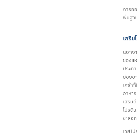
การออก
พื้นฐา
เสริม
นอกจาก
ของแหล
ประทา
ย่อยอา
เศร้าก
อาหารไ
เสริมด
โปรตีน
ชะลอก
เวย์โป