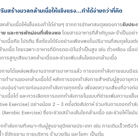
ิมสร้างมวลกล้ามเนื้อให้แข็งแรง...ทำได้ง่ายกว่าที่คิด
ลกล้ามเนื้อให้แข็งแรงทำได้ง่ายๆ จากการรักษาสมดุลของการ
รับปร
าย และการพักผ่อนที่เพียงพอ
โดยสารอาหารที่สำคัญและจำเป็นอย่าง
ามเนื้อคือ โปรตีน ซึ่งต้องได้รับอย่างเพียงพอในปริมาณที่สมดุลในแต่ล
้ามเนื้อ โดยเฉพาะอาหารที่มีกรดอะมิโนจำเป็นสูง เช่น ถั่วเหลือง เนื้อปลา
นการสูญเสียมวลกล้ามเนื้อและช่วยเพิ่มเส้นใยของกล้ามเนื้อ
่างกายได้แหล่งพลังงานจากสารอาหารแล้ว การออกกำลังกายแบบมีแร
ารทำงานของกล้ามเนื้อได้ หลักการออกกำลังกายสำหรับผู้สูงอายุควร
ละอบอุ่นร่างกายก่อนออกกำลังกายทุกครั้ง เพื่อลดความเสี่ยงที่อาจก่
ามเนื้อได้ และควรเลือกการออกกำลังกายในแบบที่ช่วยเพิ่มความแข็ง
tive Exercise) อย่างน้อย 2 – 3 ครั้งต่อสัปดาห์ ร่วมกับการออกกำ
(Aerobic Exercise) ซึ่งจะช่วยสร้างเส้นใยกล้ามเนื้อ และช่วยให้ไขมั
กำลังกายที่เหมาะกับผู้สูงอายุมีหลายประเภท เช่น การเดินเร็วหรือวิ่
น้ำ ขี่จักรยาน กายบริหาร รำมวยจีน และโยคะ เป็นต้น