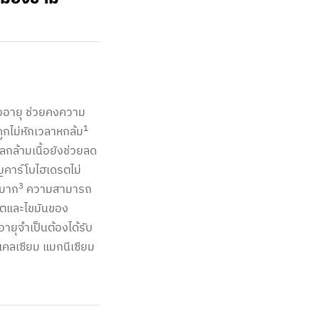
สูงอายุ ช่วยคงความ
1
กไม่หักเวลาหกล้ม
กล้ามเนื้อยังช่วยลด
คาร์โบไฮเดรตไม่
3
ีมาก
ความสามารถ
ดรตและไขมันของ
อายุจำเป็นต้องได้รับ
 แคลเซียม แมกนีเซียม