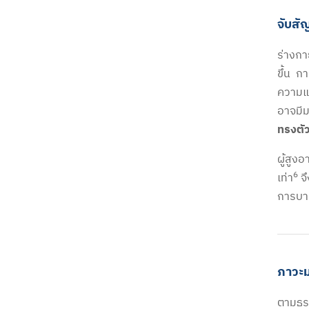
จับสั
ร่างกา
ขึ้น ก
ความแข
อาจมีม
ทรงตัว
ผู้สูง
6
เท่า
จึ
การบาด
ภาวะมว
ตามธรร