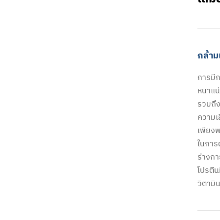
กล้าม
การมีก
หนาแน่
รวมถึง
ความเ
เพียงพ
ในการต
ร่างกา
โปรตีน
วิตามิ