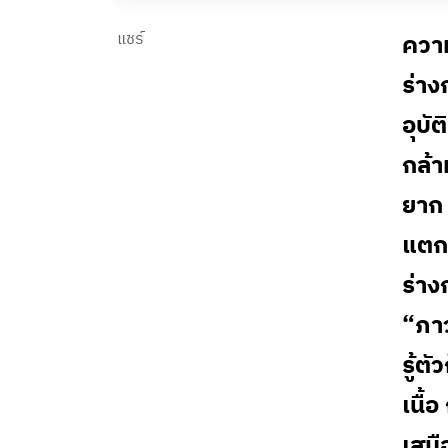
แชร์
ความ
ร่าง
อุบั
กล้าม
ยาก 
แตกห
ร่าง
“ภาว
รู้
เนื้
เสมื