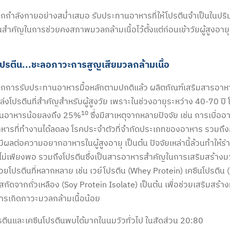
กำลังกายอย่างสม่ำเสมอ รับประทานอาหารที่ให้โปรตีนจำเป็นในปริม
นสำคัญในการช่วยคงสภาพมวลกล้ามเนื้อไว้ตั้งแต่ก่อนเข้าวัยผู้สูงอาย
โปรตีน...ชะลอภาวะการสูญเสียมวลกล้ามเนื้อ
การรับประทานอาหารมื้อหลักตามปกติแล้ว ผลิตภัณฑ์เสริมสารอาหา
่งโปรตีนที่สำคัญสำหรับผู้สูงวัย เพราะในช่วงอายุระหว่าง 40-70 ปี โ
10
นอาหารน้อยลงถึง 25%
ซึ่งมีสาเหตุจากหลายปัจจัย เช่น การเบื่อ
หารที่ทำงานได้ลดลง โรคประจำตัวที่จำกัดประเภทของอาหาร รวมถึง
็มีผลต่อความอยากอาหารในผู้สูงอายุ เป็นต้น ปัจจัยเหล่านี้ล้วนทำให้ร
ม่เพียงพอ รวมถึงโปรตีนซึ่งเป็นสารอาหารสำคัญในการเสริมสร้างมว
้วยโปรตีนที่หลากหลาย เช่น เวย์โปรตีน (Whey Protein) เคซีนโปรตีน 
สกัดจากถั่วเหลือง (Soy Protein Isolate) เป็นต้น เพื่อช่วยเสริมสร้า
ารเกิดภาวะมวลกล้ามเนื้อน้อย
รตีนและเคซีนโปรตีนพบได้มากในนมวัวทั่วไป ในสัดส่วน 20:80