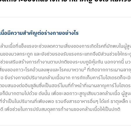
เนื้อมีความสำคัญต่อร่างกายอย่างไร
ล้ามเนื้อที่แข็งแรงจะช่วยลดความเสี่ยงของการเกิดโรคที่มักพบในผู้
นของมวลกระดูก และยังช่วยรองรับแรงกระแทกจึงมีส่วนช่วยให้กระดู
ช่วยเสริมสร้างการทำงานตามปกติของระบบภูมิคุ้มกัน นอกจากนี้ มวล
2
สี่ยงของภาวะโรคอ้วนลงพุงและโรคเบาหวาน
ที่เกิดจากการเผาผลาญ
อ ยิ่งร่างกายมีปริมาณกล้ามเนื้อมาก การกักเก็บคาร์โบไฮเดรตก็จะม
อบสนองต่ออินซูลินซึ่งเป็นฮอร์โมนที่ทำหน้าที่เผาผลาญคาร์โบไฮเ
ยก็มีมากตามไปด้วย ดังนั้น เพื่อชะลอภาวะสูญเสียมวลกล้ามเนื้อ ผู้สูง
ที่จำเป็นในปริมาณที่เพียงพอ รวมถึงสารอาหารอื่นๆ ได้แก่ ธาตุเหล็ก
นดี เพื่อช่วยในการปรับสมดุลการทำงานของกล้ามเนื้อให้เป็นปกติ