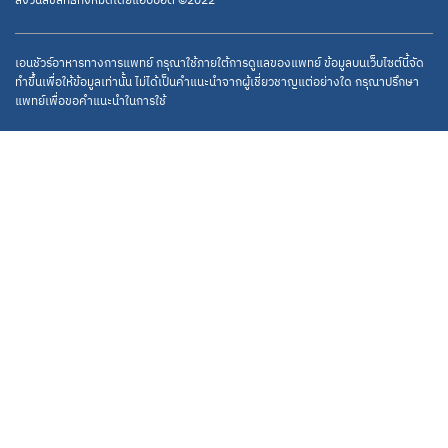
สงวนลิขสิทธิ์ทั้งหมดโดยแอ๊บบอต ©2022
เอนชัวร์อาหารทางการแพทย์ กรุณาใช้ภายใต้การดูแลของแพทย์ ข้อมูลบนเว็บไซต์นี้จัด
ทำขึ้นเพื่อให้ข้อมูลเท่านั้น ไม่ได้เป็นคำแนะนำจากผู้เชี่ยวชาญแต่อย่างใด กรุณาปรึกษา
แพทย์เพื่อขอคำแนะนำในการใช้