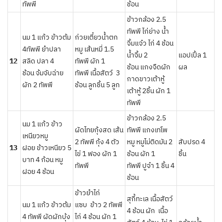
ทัพพี
ช้อน
ข้าวกล้อง 2.5
ทัพพี ไก่ย่าง น้ำ
นม 1 แก้ว ข้าวต้ม
ก่วยเตี๋ยวน้ำตก
จิ้มแจ๋ว ไก่ 4 ช้อน
4ทัพพี ยำปลา
หมู เส้นหมี่ 1.5
น้ำจิ้ม 2
แอปเปิ้ล 1
12
สลิด ปลา 4
ทัพพี ผัก 1
ช้อน แกงจืดผัก
ผล
ช้อน จ้มจับฉ่าย
ทัพพี เนื้อสัตว์ 3
กาดขาวเต้าหู้
ผัก 2 ทัพพี
ช้อน ลูกชิ้น 5 ลูก
เต้าหู้ 2ชิ้น ผัก 1
ทัพพี
ข้าวกล้อง 2.5
นม 1 แก้ว ข้าว
ผัดไทยกุ้งสด เส้น
ทัพพี แกงเทโพ
เหนียวหมู
2 ทัพพี กุ้ง 4 ตัว
หมู หมูไม่ติดมัน 2
สับปรด 4
13
ฝอย ข้าวเหนียว 5
ไข่ 1 ฟอง ผัก 1
ช้อน ผัก 1
ชิ้น
บาท 4 ก้อน หมู
ทัพพี
ทัพพี ปูจ๋า 1 ชิ้น 4
ฝอย 4 ช้อน
ช้อน
ข้าวยำไก่
สุกี้ทะเล เนื้อสัตว์
นม 1 แก้ว ข้าวต้ม
แซบ ข้าว 2 ทัพพี
4 ช้อน ผัก เนื้อ
4 ทัพพี ผัดผักบุ้ง
ไก่ 4 ช้อน ผัก 1