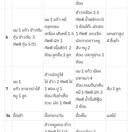
ช้อน
ข้าวกล้อง 2.5
นม 1 แก้ว หมี่
ทัพพี น้ำพริกกะปิ
คลุกทรง
1 ช้อนโต๊ะ ผักสด
นม 1 แก้ว ข้าวต้ม
เครื่อง เส้นหมี่ 1.5
1 ทัพพี แกงจืด
แคนตาลูป
6
กุ้ง ข้าวต้ม 3
ทัพพี ผัก 1
ผักกาดขาวหมู
4 ชิ้นคำ
ทัพพี กุ้ง 5 ตัว
ทัพพี เนื้อสัตว์ 2
สับ หมู 2
ช้อน ลูกชิ้น 2 ลูก
ช้อน ปลาทูย่าง 2
ช้อน
นม 1 แก้ว เมี่ยง
ข้าวผัดปูใส่
ปลาเผา 4
นม 1
ไข่ ข้าว 2 ทัพพี ไข่
ช้อน ขนมจีน/เส้น
7
แก้ว ซาลาเปาไส้
1 ฟอง ปู 1
ส้ม 1 ลูก
หมี่ 1 ทัพพี ผัก 2
หมู 1 ลูก
ช้อน ต้้มยำเห็ด
ทัพพี น้ำจิ้มซีฟู๊ด
รวม ผัก 1 ทัพพี
2 ช้อน
วัน
มื้อเช้า
มื้อกลางวัน
มื้อเย็น
ผลไม้
ข้าวหมูแดง ข้าว
2 ทัพพี ไข่ 1/2
ข้าวกล้อง 2