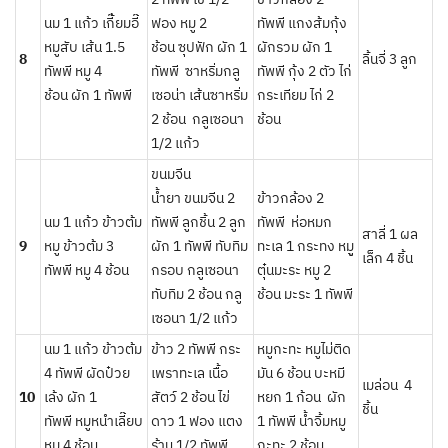
นม 1 แก้ว เกี๊ี้ยมอี๊
ฟอง หมู 2
ทัพพี แกงส้มกุ้ง
หมูสับ เส้น 1.5
ช้อน ซุปฟัก ผัก 1
ผักรวม ผัก 1
8
ลิ้นจี่ 3 ลูก
ทัพพี หมู 4
ทัพพี ซาหริ่มกลู
ทัพพี กุ้ง 2 ตัว ไก่
ช้อน ผัก 1 ทัพพี
เซอน่า เส้นซาหริ่ม
กระเทียม ไก่ 2
2 ช้อน กลูเซอนา
ช้อน
1/2 แก้ว
ขนมจีน
น้ำยา ขนมจีน 2
ข้าวกล้อง 2
นม 1 แก้ว ข้าวต้ม
ทัพพี ลูกชิ้น 2 ลูก
ทัพพี ห่อหมก
สาลี่ 1 ผล
9
หมู ข้าวต้ม 3
ผัก 1 ทัพพี ทับทิม
ทะเล 1 กระทง หมูู
เล็ก 4 ชิ้น
ทัพพี หมู 4 ช้อน
กรอบ กลูเซอนา
ตุ๋นมะระ หมู 2
ทับทิม 2 ช้อน กลู
ช้อน มะระ 1 ทัพพี
เซอนา 1/2 แก้ว
นม 1 แก้ว ข้าวต้ม
ข้าว 2 ทัพพี กระ
หมูกะทะ หมูไม่ติด
4 ทัพพี ผัดป๋วย
เพราทะเล เนื้อ
มัน 6 ช้อน บะหมี
เมล่อน 4
10
เล้ง ผัก 1
สัตว์ 2 ช้อน ไข่
หยก 1 ก้อน ผัก
ชิ้น
ทัพพี หมูหนำเลี๊ยบ
ดาว 1 ฟอง แตง
1 ทัพพี น้ำจิ้มหมู
หมู 4 ช้อน
ร้าน 1/2 ทัพพี
กะทะ 2 ช้อน