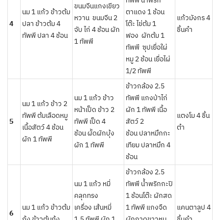
ทัพพี น้ำพริก
ขนมจีนแกงเขียว
นม 1 แก้ว ข้้าวต้ม
ตาแดง 1 ช้อน
หวาน ขนมจีน 2
แก้วมังกร 4
4
ปลา ข้าวต้ม 4
โต๊ะ ไข่ต้ม 1
จับ ไก่ 4 ช้อน ผัก
ชิ้นคำ
ทัพพี ปลา 4 ช้อน
ฟอง ผักต้ม 1
1 ทัพพี
ทัพพี ซุปเยื่อใผ่
หมู 2 ช้อน เยื่อไผ่
1/2 ทัพพี
ข้าวกล้อง 2.5
นม 1 แก้ว ข้าว
ทัพพี แกงป่าไก่
นม 1 แก้ว ข้าว 2
หน้าเป็ด ข้าว 2
ผัก 1 ทัพพี เนื้อ
ทัพพี ต้มเลือดหมู
แตงโม 4 ชิ้น
5
ทัพพี เป็ด 4
สัตว์ 2
เนื้อสัตว์ 4 ช้อน
ตำ
ช้อน ผััดผักบุ้ง
ช้อน ปลาหมึกกะ
ผัก 1 ทัพพี
ผัก 1 ทัพพี
เทียม ปลาหมึก 4
ช้อน
ข้าวกล้อง 2.5
นม 1 แก้ว หมี่
ทัพพี น้ำพริกกะปิ
คลุกทรง
1 ช้อนโต๊ะ ผักสด
นม 1 แก้ว ข้าวต้ม
เครื่อง เส้นหมี่
1 ทัพพี แกงจืด
แคนตาลูป 4
6
กุ้ง ข้าวต้มกุ้ง
1.5 ทัพพี ผัก 1
ผักกาดขาวหมู
ชิ้นคำ