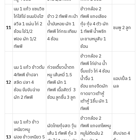
นม 1 แก้ว แซนวิช
ข้าวกล้อง 2
ไก่ใส่ไข่ ขนมปังโฮ
ข้าว 2 ทัพพี คะน้า
ทัพพี แกงเลียง
ลวีล 1 แผ่น ไก่ 2
น้ำมันหอย ผัก 1
กุ้ง กุ้ง 4 ตัว ผัก
11
ชมพู 2 ลูก
ช้อน ไข่1/2
ทัพพี ไก่กระเทียม
1 ทัพพี น้ำพริก
ฟอง ผัก 1/2
4 ช้อน
มะขามหมูสับ 1
ทัพพี
ช้อน
ข้าวกล้อง 2
ทัพพี ไก่ย่าง น้ำ
นม 1 แก้ว ข้าวต้ม
ก่วยเตี๋ยวน้ำตก
จิ้มแจ๋ว ไก่ 4 ช้อน
4ทัพพี ยำปลา
หมู เส้นหมี่ 1.5
น้ำจิ้ม 1
แอปเปิ้ล 1
12
สลิด ปลา 4
ทัพพี ผัก 1
ช้อน แกงจืดผัก
ผล
ช้อน จ้มจับฉ่าย
ทัพพี เนื้อสัตว์ 3
กาดขาวเต้าหู้
ผัก 2 ทัพพี
ช้อน ลูกชิ้น 3 ลูก
เต้าหู้ 1ชิ้น ผัก 1
ทัพพี
ข้าวกล้อง 2
นม 1 แก้ว ข้าว
ผัดไทยกุ้งสด วุ้น
ทัพพี แกงเทโพหมู
เหนียวหมู
เส้น 1 ทัพพี กุ้ง 3
หมูไม่ติดมัน 2
สับปรด 4
13
ฝอย ข้าวเหนียว 5