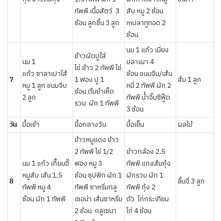
ทัพพี เนื้อสัตว์ 3
สับ หมู 2 ช้อน
ช้อน ลูกชิ้น 3 ลูก
mปลาทูทอด 2
ช้อน
นม 1 แก้ว เมี่ยง
ข้าวผัดปูใส่
นม 1
ปลาเผา 4
ไข่ ข้าว 2 ทัพพี ไข่
แก้ว ซาลาเปาไส้
ช้อน ขนมจีน/เส้น
7
1 ฟอง ปู 1
ส้ม 1 ลูก
หมู 1 ลูก ขนมจีบ
หมี่ 2 ทัพพี ผัก 2
ช้อน ต้้มยำเห็ด
2 ลูก
ทัพพี น้ำจิ้มซีฟู๊ด
รวม ผัก 1 ทัพพี
3 ช้อน
วัน
มื้อเช้า
มื้อกลางวัน
มื้อเย็น
ผลไม้
ข้าวหมูแดง ข้าว
2 ทัพพี ไข่ 1/2
ข้าวกล้อง 2.5
นม 1 แก้ว เกี๊ี้ยมอี๊
ฟอง หมู 3
ทัพพี แกงส้มกุ้ง
หมูสับ เส้น 1.5
ช้อน ซุปฟัก ผัก 1
ผักรวม ผัก 1
8
ลิ้นจี่ 3 ลูก
ทัพพี หมู 4
ทัพพี ซาหริ่มกลู
ทัพพี กุ้ง 2
ช้อน ผัก 1 ทัพพี
เซอน่า เส้นซาหริ่ม
ตัว ไก่กระเทียม
2 ช้อน กลูเซนา
ไก่ 4 ช้อน