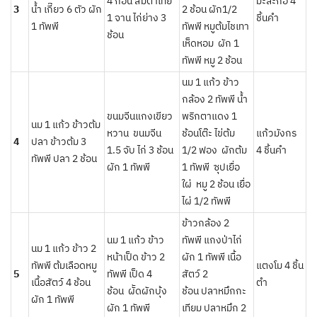
4 ก้อน ส้มตำไทย
มะละกอ 4
3
น้ำ เกี๊ยว 6 ตัว ผัก
2 ช้อน ผัก1/2
1 จาน ไก่ย่าง 3
ชิ้นคำ
1 ทัพพี
ทัพพี หมูต้มไชเทา
ช้อน
เห็ดหอม ผัก 1
ทัพพี หมู 2 ช้อน
นม 1 แก้ว ข้าว
กล้อง 2 ทัพพี น้ำ
ขนมจีนแกงเขียว
พริกตาแดง 1
นม 1 แก้ว ข้้าวต้ม
หวาน ขนมจีน
ช้อนโต๊ะ ไข่ต้ม
แก้วมังกร
4
ปลา ข้าวต้ม 3
1.5 จับ ไก่ 3 ช้อน
1/2 ฟอง ผักต้ม
4 ชิ้นคำ
ทัพพี ปลา 2 ช้อน
ผัก 1 ทัพพี
1 ทัพพี ซุปเยื่อ
ใผ่ หมู 2 ช้อน เยื่อ
ไผ่ 1/2 ทัพพี
ข้าวกล้อง 2
นม 1 แก้ว ข้าว
ทัพพี แกงป่าไก่
นม 1 แก้ว ข้าว 2
หน้าเป็ด ข้าว 2
ผัก 1 ทัพพี เนื้อ
ทัพพี ต้มเลือดหมู
แตงโม 4 ชิ้น
5
ทัพพี เป็ด 4
สัตว์ 2
เนื้อสัตว์ 4 ช้อน
ตำ
ช้อน ผััดผักบุ้ง
ช้อน ปลาหมึกกะ
ผัก 1 ทัพพี
ผัก 1 ทัพพี
เทียม ปลาหมึก 2