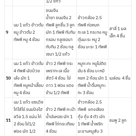
1/2 แก้ว
ขนมจีน
น้ำยา ขนมจีน 2
ข้าวกล้อง 2.5
นม 1 แก้ว ข้าวต้ม
ทัพพี ลูกชิ้น 3 ลูก
ทัพพี ห่อหมก
สาลี่ 1 ผล
9
หมู ข้าวต้ม 2
ผัก 1 ทัพพี ทับทิม
ทะเล 1 กระทง หมูู
เล็ก 4 ชิ้น
ทัพพี หมู 4 ช้อน
กรอบ กลูเซอนา
ตุ๋นมะระ หมู 2
ทับทิม 2 ช้อน กลู
ช้อน มะระ 1 ทัพพี
เซนา 1/2 แก้ว
นม 1 แก้ว ข้าวต้ม
ข้าว 2 ทัพพี กระ
หมูกะทะ หมูไม่ติด
4 ทัพพี ผัดป๋วย
เพราทะเล เนื้อ
มัน 6 ช้อน บะหมี
10
เล้ง ผัก 1
สัตว์ 4 ช้อน ไข่
หยก 2 ก้อน ผัก 1
เมล่อน 4 ชิ้น
ทัพพี หมูหนำเลี๊ยบ
ดาว 1 ฟอง แตง
ทัพพี น้ำจิ้มหมูกะ
หมู 4 ช้อน
ร้าน 1/2 ทัพพี
ทะ 3 ช้อน
นม 1 แก้ว แซนวิช
ข้าวกล้อง 2.5
ไก่ใส่ไข่ ขนมปังโฮ
ข้าว 2 ทัพพี คะน้า
ทัพพี แกงเลียง
ลวีล 1.5 แผ่น ไก่
น้ำมันหอย ผัก 1
กุ้ง กุ้ง 4 ตัว ผัก
11
ชมพู 2 ลูก
2 ช้อน ไข่1/2
ทัพพี ไก่กระเทียม
1 ทัพพี น้ำพริก
ฟอง ผัก 1/2
4 ช้อน
มะขามหมูสับ 3