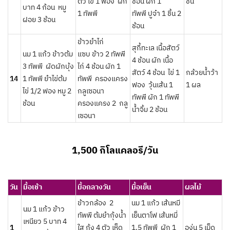
ตัว ไข่ 1 ฟอง ผัก
ช้อน ผัก 1
ชิ้น
บาท 4 ก้อน หมู
1 ทัพพี
ทัพพี ปูจ๋า 1 ชิ้น 2
ฝอย 3 ช้อน
ช้อน
ข้าวยำไก่
สุกี้ทะเล เนื้อสัตว์
นม 1 แก้ว ข้าวต้ม
แซบ ข้าว 2 ทัพพี
4 ช้อน ผัก เนื้อ
3 ทัพพี ผัดผักบุ้ง
ไก่ 4 ช้อน ผัก 1
สัตว์ 4 ช้อน ไข่ 1
กล้วยน้ำว้า
14
1 ทัพพี ยำไข่ต้ม
ทัพพี ครองแครง
ฟอง วุ้นเส้น 1
1 ผล
ไข่ 1/2 ฟอง หมู 2
กลูเซอนา
ทัพพี ผัก 1 ทัพพี
ช้อน
ครองแครง 2 กลู
น้ำจิ้ม 2 ช้อน
เซอนา
1,500 กิโลแคลอรี/วัน
วัน
มื้อเช้า
มื้อกลางวัน
มื้อเย็น
ผลไม้
ข้าวกล้อง 2
นม 1 แก้ว เส้นหมี
นม 1 แก้ว ข้าว
ทัพพี ต้มยำกุ้งน้ำ
เย็นตาโฟ เส้นหมี่
เหนียว 5 บาท 4
1
ใส กุุ้ง 4 ตัว เห็ด
1.5 ทัพพี ผัก 1
องุ่น 5 เม็ด