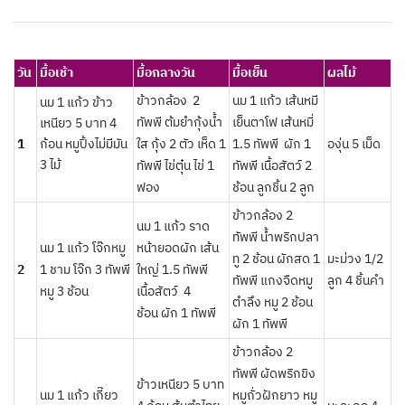
วัน
มื้อเช้า
มื้อกลางวัน
มื้อเย็น
ผลไม้
ข้าวกล้อง 2
นม 1 แก้ว เส้นหมี
นม 1 แก้ว ข้าว
ทัพพี ต้มยำกุ้งน้ำ
เย็นตาโฟ เส้นหมี่
เหนียว 5 บาท 4
1
ก้อน หมูปิ้งไม่มีมัน
ใส กุุ้ง 2 ตัว เห็ด 1
1.5 ทัพพี ผัก 1
องุ่น 5 เม็ด
3 ไม้
ทัพพี ไข่ตุ๋น ไข่ 1
ทัพพี เนื้อสัตว์ 2
ฟอง
ช้อน ลูกชิ้น 2 ลูก
ข้าวกล้อง 2
นม 1 แก้ว ราด
ทัพพี น้ำพริกปลา
นม 1 แก้ว โจ๊กหมู
หน้ายอดผัก เส้น
ทู 2 ช้อน ผักสด 1
มะม่วง 1/2
2
1 ชาม โจ๊ก 3 ทัพพี
ใหญ่ 1.5 ทัพพี
ทัพพี แกงจืดหมู
ลูก 4 ชิ้นคำ
หมู 3 ช้อน
เนื้อสัตว์ 4
ตำลึง หมู 2 ช้อน
ช้อน ผัก 1 ทัพพี
ผัก 1 ทัพพี
ข้าวกล้อง 2
ทัพพี ผัดพริกขิง
ข้าวเหนียว 5 บาท
นม 1 แก้ว เกี๊ยว
หมูถั่วฝักยาว หมู