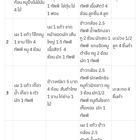
ก้อน หมูปิ้งไม่มีมัน
1 ทัพพี ไข่ตุ๋น ไข่
ทัพพี เนื้อสัตว์ 4
4 ไม้
1 ฟอง
ช้อน ลูกชิ้น 4 ลูก
ข้าวกล้อง 2.5
นม 1 แก้ว ราด
ทัพพี น้ำพริกปลา
นม 1 แก้ว โจ๊กหมู
หน้ายอดผัก เส้น
ทู 2 ช้อน ผักสด 1
มะม่วง 1/2
2
1 ชาม โจ๊ก 4
ใหญ่ 1.5 ทัพพี
ทัพพี แกงจืดหมู
ลูก 4 ชิ้นคำ
ทัพพี หมู 4 ช้อน
เนื้อสัตว์ 4
ตำลึง หมู 2 ช้อน
ช้อน ผัก 1 ทัพพี
ผัก 1 ทัพพี
ข้าวกล้อง 2.5
ทัพพี ผัดพริกขิง
ข้าวเหนียว 5 บาท
นม 1 แก้ว เกี๊ยว
หมูถั่วฝักยาว หมู
4 ก้อน ส้มตำไทย
มะละกอ 4
3
น้ำ เกี๊ยว 6 ตัว
3 ช้อน ผัก1/2
1 จาน ไก่ย่าง 1
ชิ้นคำ
ผัก 1 ทัพพี
ทัพพี หมูต้มไชเทา
ไม้
เห็ดหอม ผัก 1
ทัพพี
นม 1 แก้ว ข้าว
กล้อง 2.5