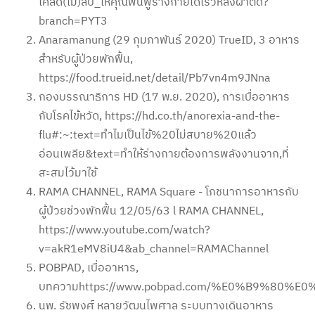
เคล็ด(ไม่)ลับ_ให้คุณฟื้นฟูร่างกายได้เร็วหลังผ่าตัด?
branch=PYT3
Anaramanung (29 กุมภาพันธ์ 2020) TrueID, 3 อาหาร
สำหรับผู้ป่วยพักฟื้น,
https://food.trueid.net/detail/Pb7vn4m9JNna
กองบรรณาธิการ HD (17 พ.ย. 2020), การเบื่ออาหาร
กับโรคไข้หวัด, https://hd.co.th/anorexia-and-the-
flu#:~:text=ทำไมเป็นไข้%20ไม่สบาย%20แล้ว
อ่อนเพลีย&text=ทำให้ร่างกายต้องการพลังงานจาก,ที่
สะสมไว้มาใช้
RAMA CHANNEL, RAMA Square - โภชนาการอาหารกับ
ผู้ป่วยช่วงพักฟื้น 12/05/63 l RAMA CHANNEL,
https://www.youtube.com/watch?
v=akR1eMV8iU4&ab_channel=RAMAChannel
POBPAD, เบื่ออาหาร,
บทความhttps://www.pobpad.com/%E0%B9%
นพ. รัชพงศ์ หลายวัฒนไพศาล ระบบทางเดินอาหาร