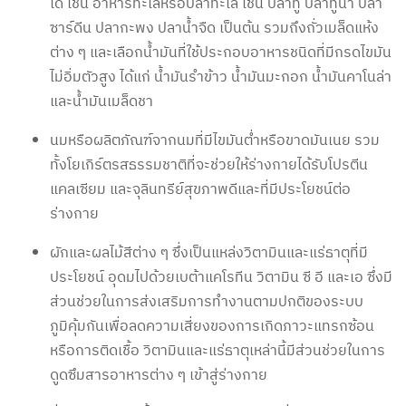
ได้ เช่น อาหารทะเลหรือปลาทะเล เช่น ปลาทู ปลาทูน่า ปลา
ซาร์ดีน ปลากะพง ปลาน้ำจืด เป็นต้น รวมถึงถั่วเมล็ดแห้ง
ต่าง ๆ และเลือกน้ำมันที่ใช้ประกอบอาหารชนิดที่มีกรดไขมัน
ไม่อิ่มตัวสูง ได้แก่ น้ำมันรำข้าว น้ำมันมะกอก น้ำมันคาโนล่า
และน้ำมันเมล็ดชา
นมหรือผลิตภัณฑ์จากนมที่มีไขมันต่ำหรือขาดมันเนย รวม
ทั้งโยเกิร์ตรสธรรมชาติที่จะช่วยให้ร่างกายได้รับโปรตีน
แคลเซียม และจุลินทรีย์สุขภาพดีและที่มีประโยชน์ต่อ
ร่างกาย
ผักและผลไม้สีต่าง ๆ ซึ่งเป็นแหล่งวิตามินและแร่ธาตุที่มี
ประโยชน์ อุดมไปด้วยเบต้าแคโรทีน วิตามิน ซี อี และเอ ซึ่งมี
ส่วนช่วยในการส่งเสริมการทำงานตามปกติของระบบ
ภูมิคุ้มกันเพื่อลดความเสี่ยงของการเกิดภาวะแทรกซ้อน
หรือการติดเชื้อ วิตามินและแร่ธาตุเหล่านี้มีส่วนช่วยในการ
ดูดซึมสารอาหารต่าง ๆ เข้าสู่ร่างกาย