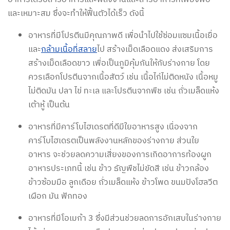
และเหมาะสม ซึ่งจะทำให้ฟื้นตัวได้เร็ว ดังนี้
อาหารที่มีโปรตีนมีคุณภาพดี เพื่อนำไปใช้ซ่อมแซมเนื้อเยื่อ
และ
กล้ามเนื้อที่สลาย
ไป สร้างเม็ดเลือดแดง ส่งเสริมการ
สร้างเม็ดเลือดขาว เพื่อเป็นภูมิคุ้มกันให้กับร่างกาย โดย
ควรเลือกโปรตีนจากเนื้อสัตว์ เช่น เนื้อไก่ไม่ติดหนัง เนื้อหมู
ไม่ติดมัน ปลา ไข่ ทะเล และโปรตีนจากพืช เช่น ถั่วเมล็ดแห้ง
เต้าหู้ เป็นต้น
อาหารที่มีคาร์โบไฮเดรตที่ดีมีใยอาหารสูง เนื่องจาก
คาร์โบไฮเดรตเป็นพลังงานหลักของร่างกาย ส่วนใย
อาหาร จะช่วยลดความเสี่ยงของการเกิดอาการท้องผูก
อาหารประเภทนี้ เช่น ข้าว ธัญพืชไม่ขัดสี เช่น ข้าวกล้อง
ข้าวซ้อมมือ ลูกเดือย ถั่วเมล็ดแห้ง ข้าวโพด ขนมปังโฮลวีต
เผือก มัน ฟักทอง
อาหารที่มีโอเมก้า 3 ซึ่งมีส่วนช่วยลดการอักเสบในร่างกาย