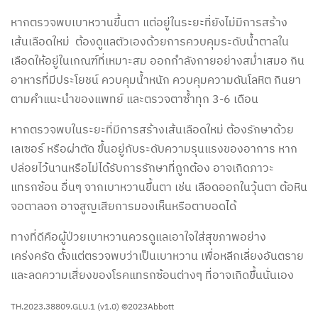
หากตรวจพบเบาหวานขึ้นตา แต่อยู่ในระยะที่ยังไม่มีการสร้าง
เส้นเลือดใหม่ ต้องดูแลตัวเองด้วยการควบคุมระดับน้ำตาลใน
เลือดให้อยู่ในเกณฑ์ที่เหมาะสม ออกกำลังกายอย่างสม่ำเสมอ กิน
อาหารที่มีประโยชน์ ควบคุมน้ำหนัก ควบคุมความดันโลหิต กินยา
ตามคำแนะนำของแพทย์ และตรวจตาซ้ำทุก 3-6 เดือน
หากตรวจพบในระยะที่มีการสร้างเส้นเลือดใหม่ ต้องรักษาด้วย
เลเซอร์ หรือผ่าตัด ขึ้นอยู่กับระดับความรุนแรงของอาการ หาก
ปล่อยไว้นานหรือไม่ได้รับการรักษาที่ถูกต้อง อาจเกิดภาวะ
แทรกซ้อน อื่นๆ จากเบาหวานขึ้นตา เช่น เลือดออกในวุ้นตา ต้อหิน
จอตาลอก อาจสูญเสียการมองเห็นหรือตาบอดได้
ทางที่ดีคือผู้ป่วยเบาหวานควรดูแลเอาใจใส่สุขภาพอย่าง
เคร่งครัด ตั้งแต่ตรวจพบว่าเป็นเบาหวาน เพื่อหลีกเลี่ยงอันตราย
และลดความเสี่ยงของโรคแทรกซ้อนต่างๆ ที่อาจเกิดขึ้นนั่นเอง
TH.2023.38809.GLU.1 (v1.0) ©2023Abbott