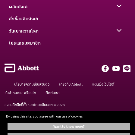
ผลิตภัณฑ์
สั่งซื้อผลิตภัณฑ์
วันเบาหวานโลก
โปรแกรมสมาชิก
นโยบายความเป็นส่วนตัว
เกี่ยวกับ Abbott
แผนผังเว็บไซต์
ข้อกำหนดและเงื่อนไข
ติดต่อเรา
สงวนลิขสิทธิ์ทั้งหมดโดยแอ๊บบอต ©2023
By using this site, you agree with our use of cookies.
เอนชัวร์อาหารทางการแพทย์ กรุณาใช้ภายใต้การดูแลของแพทย์ ข้อมูลบนเว็บไซต์นี้จัด
want to know more?
ทำขึ้นเพื่อให้ข้อมูลเท่านั้น ไม่ได้เป็นคำแนะนำจากผู้เชี่ยวชาญแต่อย่างใด กรุณาปรึกษา