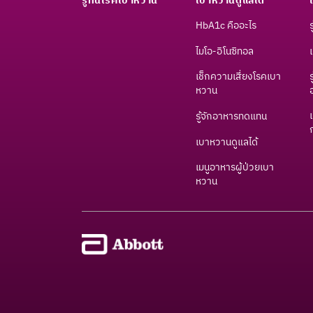
รู้ทันโรคเบาหวาน
เบาหวานดูแลได้
HbA1c คืออะไร
ไมโอ-อิโนซิทอล
เช็กความเสี่ยงโรคเบา
หวาน​
รู้จักอาหารทดแทน
เบาหวานดูแลได้
เมนูอาหารผู้ป่วยเบา
หวาน