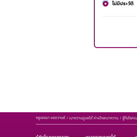
ไม่มีประวัติ
กลูเซอนา แอดวานซ์
เบาหวานดูแลได้ ห่างไกลเบาหวาน
รู้ทันโร