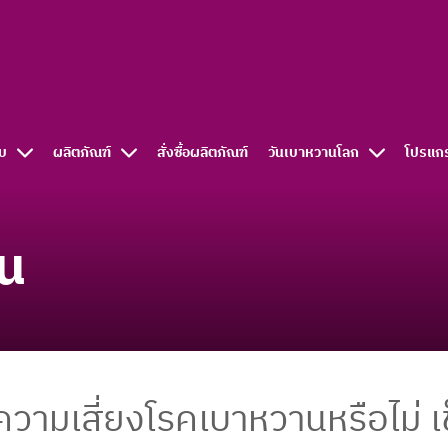
บ
ผลิตภัณฑ์
สั่งซื้อผลิตภัณฑ์​
วันเบาหวานโลก
โปรแก
าน
ความเสี่ยงโรคเบาหวานหรือไม่ เ