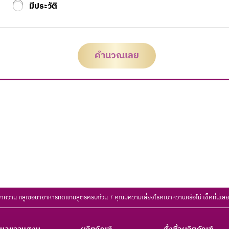
มีประวัติ
คำนวณเลย
คเบาหวาน กลูเซอนาอาหารทดแทนสูตรครบถ้วน
คุณมีความเสี่ยงโรคเบาหวานหรือไม่ เช็คที่นี่เลย