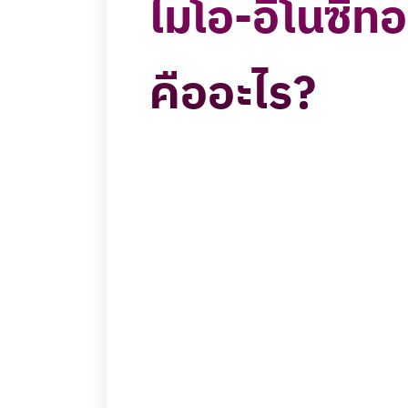
ไมโอ-อิโนซิท
คืออะไร?