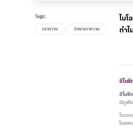
Tags:
ไมโอ
ทำไม
เบาหวาน
รักษาเบาหวาน
อิโนซ
อิโนซิ
ธัญพืช
ในบรร
โดยพบไ