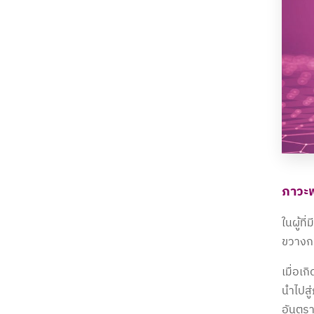
ภาวะพ
ในผู้ท
ขวางกร
เมื่อเ
นำไปสู
อันตรา