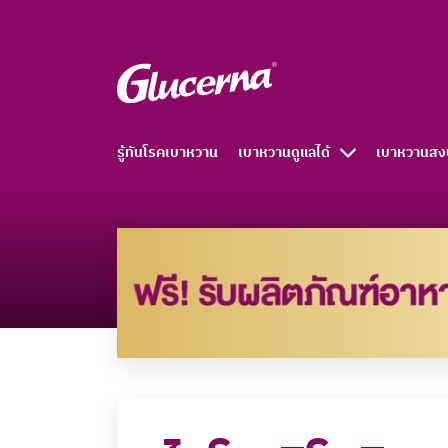
รู้ทันโรคเบาหวาน
เบาหวานดูแลได้
เบาหวานสง