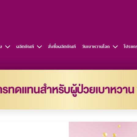
บ
ผลิตภัณฑ์
สั่งซื้อผลิตภัณฑ์​
วันเบาหวานโลก
โปรแก