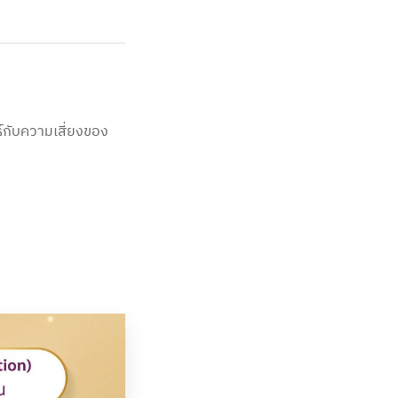
ธ์กับความเสี่ยงของ