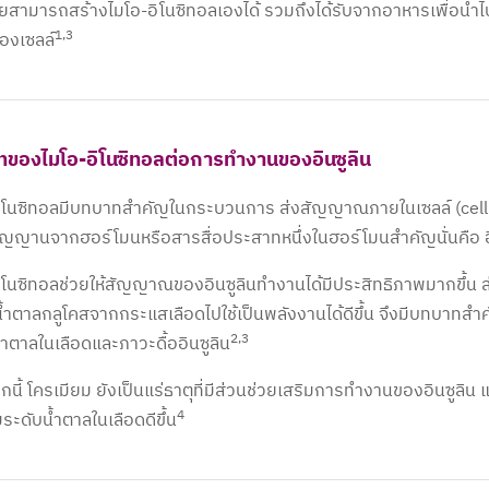
ยสามารถสร้างไมโอ-อิโนซิทอลเองได้ รวมถึงได้รับจากอาหารเพื่อนำ
1,3
องเซลล์
ของไมโอ-อิโนซิทอลต่อการทำงานของอินซูลิน
ิโนซิทอลมีบทบาทสำคัญในกระบวนการ ส่งสัญญาณภายในเซลล์ (cell sig
สัญญานจากฮอร์โมนหรือสารสื่อประสาทหนึ่งในฮอร์โมนสำคัญนั่นคือ อ
ิโนซิทอลช่วยให้สัญญาณของอินซูลินทำงานได้มีประสิทธิภาพมากขึ้น 
น้ำตาลกลูโคสจากกระแสเลือดไปใช้เป็นพลังงานได้ดีขึ้น จึงมีบทบาท
2,3
้ำตาลในเลือดและภาวะดื้ออินซูลิน
นี้ โครเมียม ยังเป็นแร่ธาตุที่มีส่วนช่วยเสริมการทำงานของอินซูลิน
4
ระดับน้ำตาลในเลือดดีขึ้น