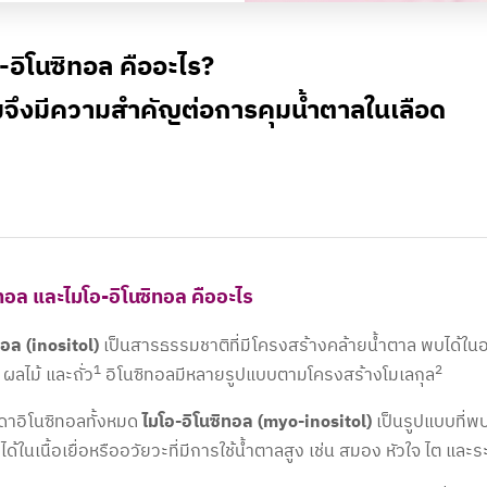
-อิโนซิทอล คืออะไร?
จึงมีความสำคัญต่อการคุมน้ำตาลในเลือด
ิทอล และไมโอ-อิโนซิทอล คืออะไร
ทอล (inositol)
เป็นสารธรรมชาติที่มีโครงสร้างคล้ายน้ำตาล พบได้ใน
1
2
 ผลไม้ และถั่ว
อิโนซิทอลมีหลายรูปแบบตามโครงสร้างโมเลกุล
ดาอิโนซิทอลทั้งหมด
ไมโอ-อิโนซิทอล (myo-inositol)
เป็นรูปแบบที่พ
ด้ในเนื้อเยื่อหรืออวัยวะที่มีการใช้น้ำตาลสูง เช่น สมอง หัวใจ ไต แ