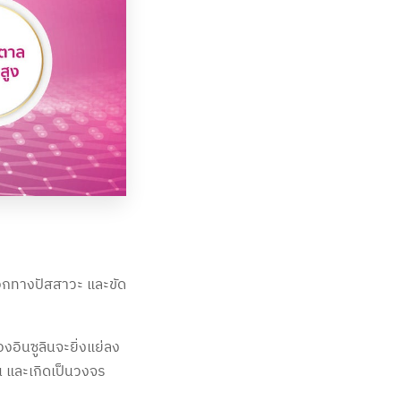
ออกทางปัสสาวะ และขัด
อินซูลินจะยิ่งแย่ลง
้น และเกิดเป็นวงจร