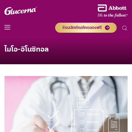
รับผลิตภัณฑ์ทดลองฟรี
ไมโอ-อิโนซิทอล