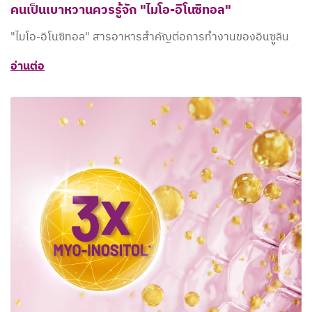
คนเป็นเบาหวานควรรู้จัก "ไมโอ-อิโนซิทอล"
"ไมโอ-อิโนซิทอล" สารอาหารสำคัญต่อการทำงานของอินซูลิน
อ่านต่อ