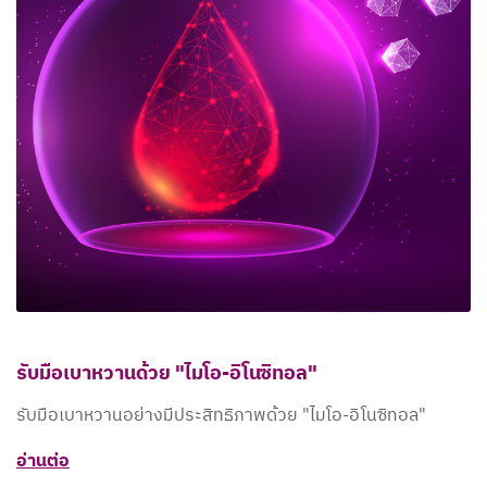
รับมือเบาหวานด้วย "ไมโอ-อิโนซิทอล"
รับมือเบาหวานอย่างมีประสิทธิภาพด้วย "ไมโอ-อิโนซิทอล"
อ่านต่อ