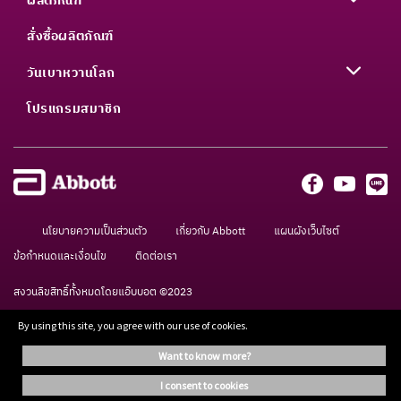
ผลิตภัณฑ์
สั่งซื้อผลิตภัณฑ์
วันเบาหวานโลก
โปรแกรมสมาชิก
นโยบายความเป็นส่วนตัว
เกี่ยวกับ Abbott
แผนผังเว็บไซต์
ข้อกำหนดและเงื่อนไข
ติดต่อเรา
สงวนลิขสิทธิ์ทั้งหมดโดยแอ๊บบอต ©2023
By using this site, you agree with our use of cookies.
เอนชัวร์อาหารทางการแพทย์ กรุณาใช้ภายใต้การดูแลของแพทย์ ข้อมูลบนเว็บไซต์นี้จัด
want to know more?
ทำขึ้นเพื่อให้ข้อมูลเท่านั้น ไม่ได้เป็นคำแนะนำจากผู้เชี่ยวชาญแต่อย่างใด กรุณาปรึกษา
แพทย์เพื่อขอคำแนะนำในการใช้
i consent to cookies