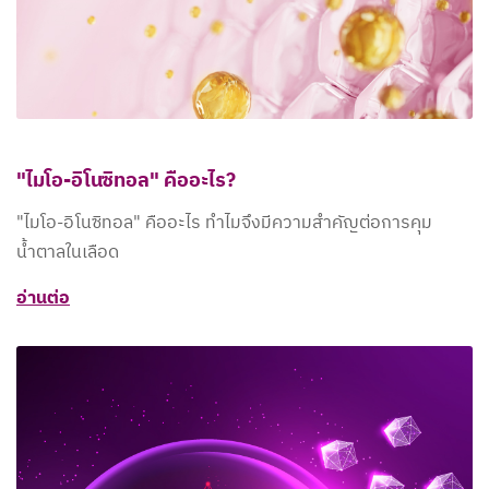
"ไมโอ-อิโนซิทอล" คืออะไร?
"ไมโอ-อิโนซิทอล" คืออะไร ทำไมจึงมีความสำคัญต่อการคุม
น้ำตาลในเลือด
อ่านต่อ