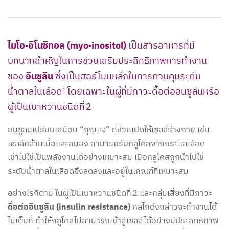
ไมโอ‑อิโนซิทอล (myo‑inositol)
เป็นสารอาหารที่มี
บทบาทสำคัญในการช่วยเสริมประสิทธิภาพการทำงาน
ของ
อินซูลิน
ซึ่งเป็นฮอร์โมนหลักในการควบคุมระดับ
น้ำตาลในเลือด¹ โดยเฉพาะในผู้ที่มีภาวะดื้อต่ออินซูลินหรือ
ผู้เป็นเบาหวานชนิดที่ 2
อินซูลินเปรียบเสมือน “กุญแจ” ที่ช่วยเปิดให้เซลล์ร่างกาย เช่น
เซลล์กล้ามเนื้อและสมอง สามารถรับกลูโคสจากกระแสเลือด
เข้าไปใช้เป็นพลังงานได้อย่างเหมาะสม เมื่อกลูโคสถูกนำไปใช้
ระดับน้ำตาลในเลือดจึงลดลงและอยู่ในเกณฑ์ที่เหมาะสม
อย่างไรก็ตาม ในผู้เป็นเบาหวานชนิดที่ 2 และกลุ่มเสี่ยงที่มีภาวะ
ดื้อต่ออินซูลิน (insulin resistance)
กลไกดังกล่าวจะทำงานได้
ไม่เต็มที่ ทำให้กลูโคสไม่สามารถเข้าสู่เซลล์ได้อย่างมีประสิทธิภาพ