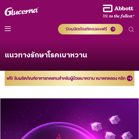
รับผลิตภัณฑ์ทดลองฟรี
แนวทางรักษาโรคเบาหวาน