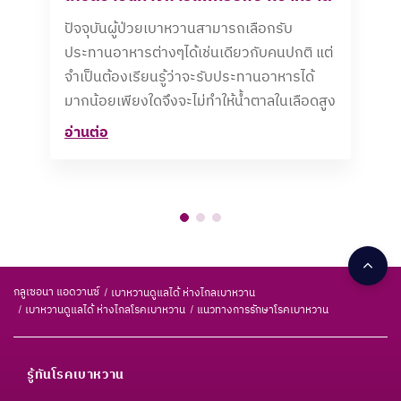
ปัจจุบันผู้ป่วยเบาหวานสามารถเลือกรับ
ประทานอาหารต่างๆได้เช่นเดียวกับคนปกติ แต่
จำเป็นต้องเรียนรู้ว่าจะรับประทานอาหารได้
มากน้อยเพียงใดจึงจะไม่ทำให้น้ำตาลในเลือดสูง
อ่านต่อ
กลูเซอนา แอดวานซ์
เบาหวานดูแลได้ ห่างไกลเบาหวาน
เบาหวานดูแลได้ ห่างไกลโรคเบาหวาน
แนวทางการรักษาโรคเบาหวาน
รู้ทันโรคเบาหวาน