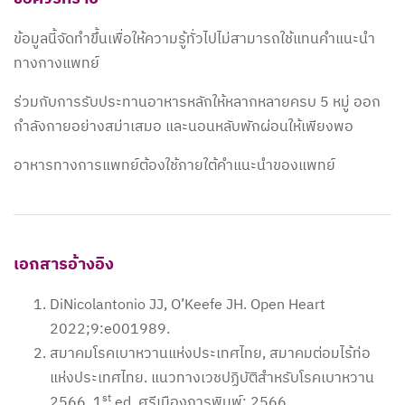
ข้อมูลนี้จัดทำขึ้นเพื่อให้ความรู้ทั่วไปไม่สามารถใช้แทนคำแนะนำ
ทางกางแพทย์
ร่วมกับการรับประทานอาหารหลักให้หลากหลายครบ 5 หมู่ ออก
กำลังกายอย่างสม่าเสมอ และนอนหลับพักผ่อนให้เพียงพอ
อาหารทางการแพทย์ต้องใช้ภายใต้คำแนะนำของแพทย์
เอกสารอ้างอิง
DiNicolantonio JJ, O’Keefe JH. Open Heart
2022;9:e001989.
สมาคมโรคเบาหวานแห่งประเทศไทย, สมาคมต่อมไร้ท่อ
แห่งประเทศไทย. แนวทางเวชปฏิบัติสำหรับโรคเบาหวาน
st
2566. 1
ed. ศรีเมืองการพิมพ์; 2566.