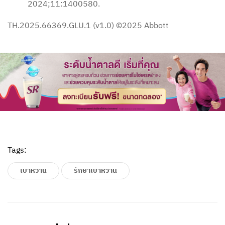
2024;11:1400580.
TH.2025.66369.GLU.1 (v1.0)
©2025 Abbott
Tags:
เบาหวาน
รักษาเบาหวาน