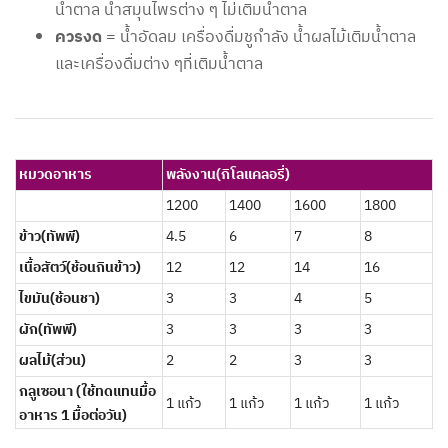
น้ำตาล น้ำสมุนไพรต่าง ๆ ไม่เติมน้ำตาล
ควรงด
= น้ำอัดลม เครื่องดื่มชูกำลัง น้ำผลไม้เติมน้ำตาล
และเครื่องดื่มต่าง ๆที่เติมน้ำตาล
หมวดอาหาร
พลังงาน(กิโลแคลอรี่)
1200
1400
1600
1800
ข้าว(ทัพพี)
4.5
6
7
8
เนื้อสัตว์(ช้อนกินข้าว)
12
12
14
16
ไขมัน(ช้อนชา)
3
3
4
5
ผัก(ทัพพี)
3
3
3
3
ผลไม้(ส่วน)
2
2
3
3
กลูเซอนา (ใช้ทดแทนมื้อ
1 แก้ว
1 แก้ว
1 แก้ว
1 แก้ว
อาหาร 1 มื้อต่อวัน)