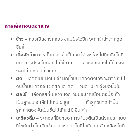
การเลือกชนิดอาหาร
ข้าว
= ควรเป็นข้าวกล้อง ขนมปังโฮวีท จะทำให้น้ำตาลดูด
ซึมช้า
เนื้อสัตว์
= ควรเป็นปลา ถ้าเป็นหมู ไก่ จะต้องไม่มีหนัง ไม่มี
มัน การปรุง ไม่ทอด ไม่ใช้กะทิ ถ้าหลีกเลี่ยงไม่ได้ แกง
กะทิไม่ควรกินน้ำแกง
ผัก
= เลือกเป็นผักใบ ถ้าผัดน้ำมัน เลือกตักเฉพาะตัวผัก ไม่
กินน้ำมัน ควรกินผักสุกและสด วันละ 3-4 อุ้งมือขึ้นไป
ผลไม้
= เลือกรสที่ไม่หวานจัด กินปริมาณน้อยต่อมื้อ ถ้า
เป็นลูกขนาดเล็กไม่เกิน 5 ลูก ถ้าลูกขนาดกำปั้น 1
ลูก ถ้าต้องหั่นเป็นชิ้นไม่เกิน 10 ชิ้น คำ
เครื่องดื่ม
= จะต้องที่มีสารอาหาร โปรตีนเป็นส่วนประกอบ
มีไขมันต่ำ ไม่เติมน้ำตาล เช่น นมไม่มีไขมัน นมถั่วเหลืองไม่มี