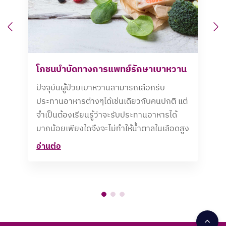
Previous
N
โภชนบำบัดทางการแพทย์รักษาเบาหวาน
ปัจจุบันผู้ป่วยเบาหวานสามารถเลือกรับ
ประทานอาหารต่างๆได้เช่นเดียวกับคนปกติ แต่
จำเป็นต้องเรียนรู้ว่าจะรับประทานอาหารได้
มากน้อยเพียงใดจึงจะไม่ทำให้น้ำตาลในเลือดสูง
อ่านต่อ