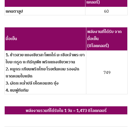
แคลอรี่)
แคนตาลูป
60
พลังงานที่ได้รับ จาก
มื้อเย็น
มื้อเย็น
(กิโลแคลอรี่)
1. ข้าวสวย แกงเขียวสะโพกไก่ มะเขือเจ้าพระยา
ใบมะกรูด กะทิธัญพืช พริกแกงเขียวหวาน
2. หมูกระเทียมพริกไทย โรยต้นหอม รองผัก
749
กาดหอมใบหยิก
3. ผัดกะหล่ำปลี เห็ดหอมสด กุ้ง
4. ชมพู่ทับทิม
พลังงานรวมที่ได้รับใน 1 วัน = 1,473 กิโลแคลอรี่