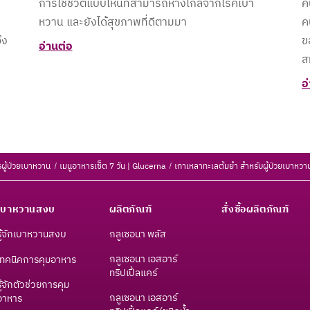
การใช้ชีวิตแบบไหนที่สามารถห่างไกลจากโรคเบา
ค
หวาน และยังได้สุขภาพที่ดีตามมา
ค
ึง
ข
อ่านต่อ
ส
อ
ผู้ป่วยเบาหวาน
เมนูอาหารเซ็ต 7 วัน | Glucerna
เกาเหลาทะเลต้มยำ สำหรับผู้ป่วยเบาหวา
เบาหวานสงบ
ผลิตภัณฑ์
สั่งซื้อผลิตภัณฑ์
รู้จักเบาหวานสงบ
กลูเซอนา พลัส
กลูเซอนา เอสอาร์
เทคนิคการคุมอาหาร
ทริปเปิ้ลแคร์
รู้จักตัวช่วยการคุม
กลูเซอนา เอสอาร์
อาหาร