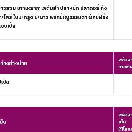
ข้าวสวย เกาเหลาทะเลต้มยำ ปลาหมึก ปลาดอลี่ กุ้ง
 ตะไคร้ ใบมะกรูด มะนาว พริกขี้หนูธรรมดา ผักชีฝรั่ง
แอบเปิ้ล
พลังงา
ว่างช่วงบ่าย
ว่างช่ว
เปิ้ล
พลังงาน
เย็น
เย็น
(กิโลแ