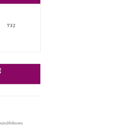
732
่
กผ่อนให้เพียงพอ