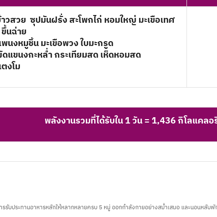
ข้าวสวย ซุปมันฝรั่ง สะโพกไก่ หอมใหญ่ มะเขือเทศ
อ ขึ้นฉ่าย
แพนงหมูชิ้น มะเขือพวง ใบมะกรูด
ผัดแขนงกะหล่ำ กระเทียมสด เห็ดหอมสด
แตงโม
พลังงานรวมที่ได้รับใน 1 วัน = 1,436 กิโลแคลอรี
การรับประทานอาหารหลักให้หลากหลายครบ 5 หมู่ ออกกำลังกายอย่างสม่ำเสมอ และนอนหลับพั