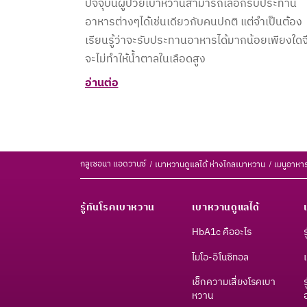
ปัจจุบันผู้ป่วยเบาหวานสามารถเลือกรับประทาน
อาหารต่างๆได้เช่นเดียวกับคนปกติ แต่จำเป็นต้อง
เรียนรู้ว่าจะรับประทานอาหารได้มากน้อยเพียงใดจ
จะไม่ทำให้น้ำตาลในเลือดสูง
อ่านต่อ
กลูเซอนา แอดวานซ์
เบาหวานดูแลได้ ห่างไกลเบาหวาน
เมนูอาหาร
รู้ทันโรคเบาหวาน
เบาหวานดูแลได้
HbA1c คืออะไร
ไมโอ-อิโนซิทอล
เช็กความเสี่ยงโรคเบา
หวาน​