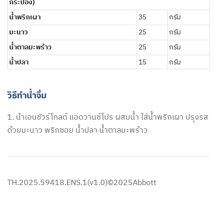
กระป๋อง)
น้ำพริกเผา
35
กรัม
มะนาว
25
กรัม
น้ำตาลมะพร้าว
25
กรัม
น้ำปลา
15
กรัม
วิธีทำน้ำจิ้ม
1. นำเอนชัวร์โกลด์ แอดวานซ์โปร ผสมน้ำ ใส่น้ำพริกเผา ปรุงรส
ด้วยมะนาว พริกซอย น้ำปลา น้ำตาลมะพร้าว
TH.2025.59418.ENS.1(v1.0)©2025Abbott​