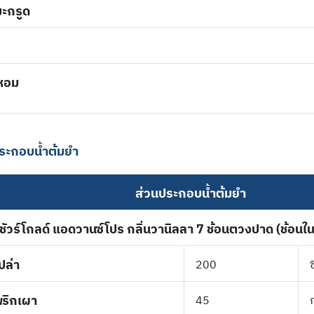
บมะกรูด
หอม
ระกอบน้ำต้มยำ
ส่วนประกอบน้ำต้มยำ
ชัวร์โกลด์ แอดวานซ์โปร กลิ่นวานิลลา 7 ช้อนตวงปาด (ช้อนใ
เปล่า
200
ซ
พริกเผา
45