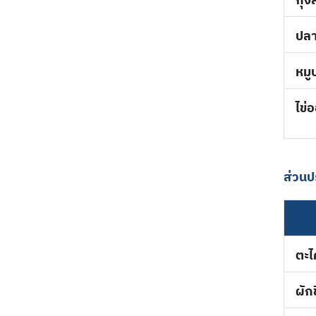
กุ้
ปล
หมู
ไข่
ส่วนป
ตะ
ผ