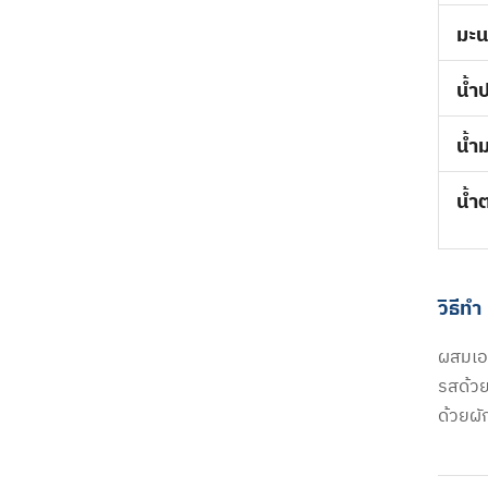
มะ
น้ำ
น้ำ
น้ำ
วิธีทำ
ผสมเอน
รสด้วย
ด้วยผั