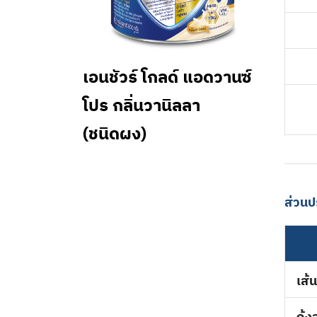
เอนชัวร์ โกลด์ แอดวานซ์
โปร กลิ่นวานิลลา
(ชนิดผง)
ส่วน
เส้