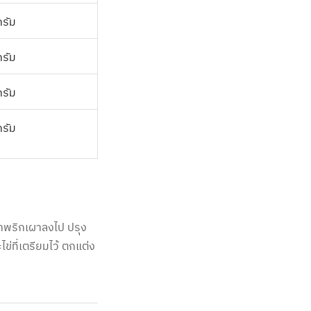
กรัม
กรัม
กรัม
กรัม
้ำพริกเผาลงไป ปรุง
ข่ที่เตรียมไว้ ตกแต่ง