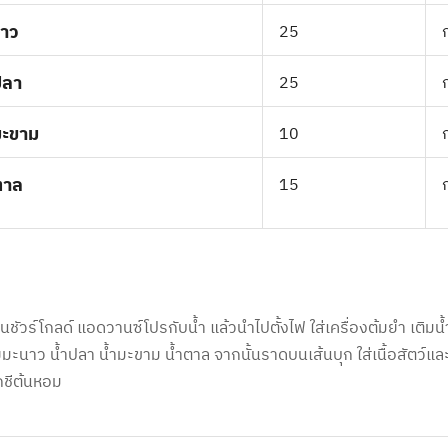
นาว
25
ปลา
25
มะขาม
10
ตาล
15
ชัวร์โกลด์ แอดวานซ์โปรกับน้ำ แล้วนำไปตั้งไฟ ใส่เครื่องต้มยำ เติมน
มะนาว น้ำปลา น้ำมะขาม น้ำตาล จากนั้นราดบนเส้นบุก ใส่เนื้อสัตว์และไ
กชีต้นหอม