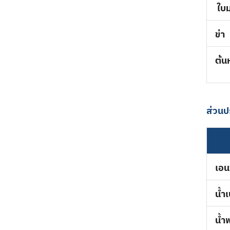
ใ
ข่า
ต้น
ส่วนป
เอน
น้ำ
น้ำ