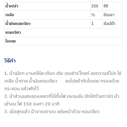
น้ำเปล่า
250
ซีซี
เกลือ
½
ช้อนชา
น้ำมันหอมเจียว
1
ช้อนโต๊ะ
หอมเจียว
ใบเตย
วิธีทำ
1. นำเผือก มาบดให้ละเอียด เติม เอนชัวร์โกลด์ แอดวานซ์โปร ไข่
เกลือ น้ำตาล น้ำมันหอมเจียว ลงไปขยำกับใบเตย กรองด้วย
กระชอน แล้วพักไว้
2. นำส่วนผสมของเหลวที่ได้ตั้งไฟ คนจนข้น ตักใส่ถ้วยทาร์ต นำ
เข้าอบ ไฟ 150 องศา 20 นาที
3. เมื่อสุกแล้ว นำจากเตาอบ แต่งหน้าด้วย หอมเจียว