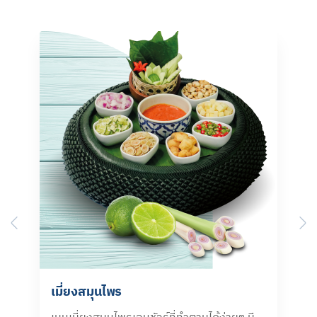
Previous
N
เมี่ยงสมุนไพร