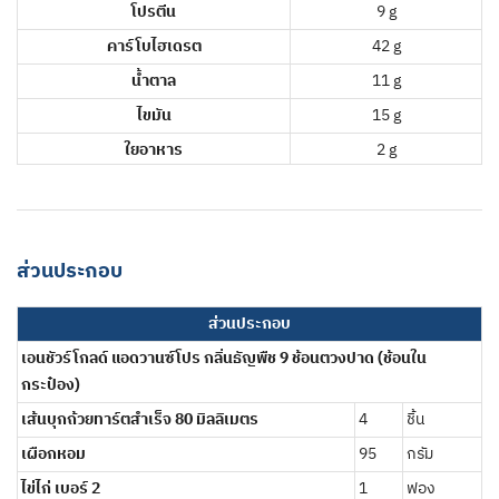
โปรตีน
9 g
คาร์โบไฮเดรต
42 g
น้ำตาล
11 g
ไขมัน
15 g
ใยอาหาร
2 g
ส่วนประกอบ
ส่วนประกอบ
เอนชัวร์โกลด์ แอดวานซ์โปร กลิ่นธัญพืช 9 ช้อนตวงปาด (ช้อนใน
กระป๋อง)
เส้นบุกถ้วยทาร์ตสำเร็จ 80 มิลลิเมตร
4
ชิ้น
เผือกหอม
95
กรัม
ไข่ไก่ เบอร์ 2
1
ฟอง