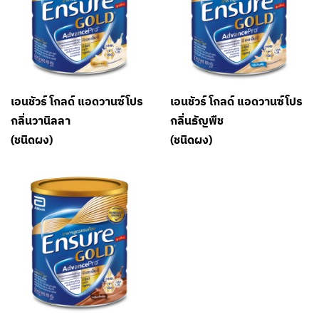
เอนชัวร์ โกลด์ แอดวานซ์โปร
เอนชัวร์ โกลด์ แอดวานซ์โปร
กลิ่นวานิลลา
กลิ่นธัญพืช
(ชนิดผง)
(ชนิดผง)