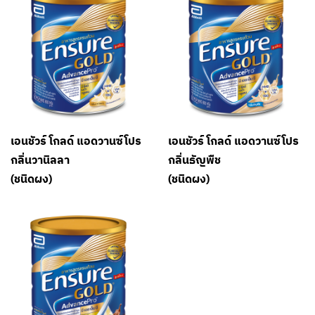
เอนชัวร์ โกลด์ แอดวานซ์โปร
เอนชัวร์ โกลด์ แอดวานซ์โปร
กลิ่นวานิลลา
กลิ่นธัญพืช
(ชนิดผง)
(ชนิดผง)