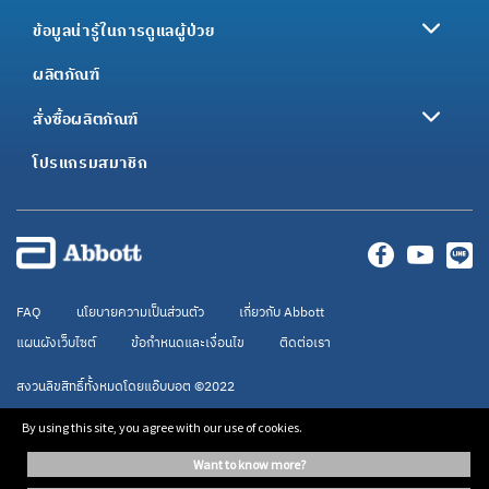
ข้อมูลน่ารู้ในการดูแลผู้ป่วย
ผลิตภัณฑ์
สั่งซื้อผลิตภัณฑ์
โปรแกรมสมาชิก
FAQ
นโยบายความเป็นส่วนตัว
เกี่ยวกับ Abbott
แผนผังเว็บไซต์
ข้อกำหนดและเงื่อนไข
ติดต่อเรา
สงวนลิขสิทธิ์ทั้งหมดโดยแอ๊บบอต ©2022
By using this site, you agree with our use of cookies.
เอนชัวร์อาหารทางการแพทย์ กรุณาใช้ภายใต้การดูแลของแพทย์ ข้อมูลบนเว็บไซต์นี้จัด
want to know more?
ทำขึ้นเพื่อให้ข้อมูลเท่านั้น ไม่ได้เป็นคำแนะนำจากผู้เชี่ยวชาญแต่อย่างใด กรุณาปรึกษา