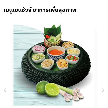
เมนูเอนชัวร์ อาหารเพื่อสุขภาพ
Previous
N