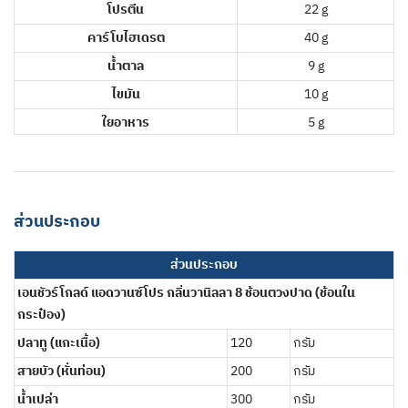
โปรตีน
22 g
คาร์โบไฮเดรต
40 g
น้ำตาล
9 g
ไขมัน
10 g
ใยอาหาร
5 g
ส่วนประกอบ
ส่วนประกอบ
เอนชัวร์โกลด์ แอดวานซ์โปร กลิ่นวานิลลา 8 ช้อนตวงปาด (ช้อนใน
กระป๋อง)
ปลาทู (แกะเนื้อ)
120
กรัม
สายบัว (หั่นท่อน)
200
กรัม
น้ำเปล่า
300
กรัม