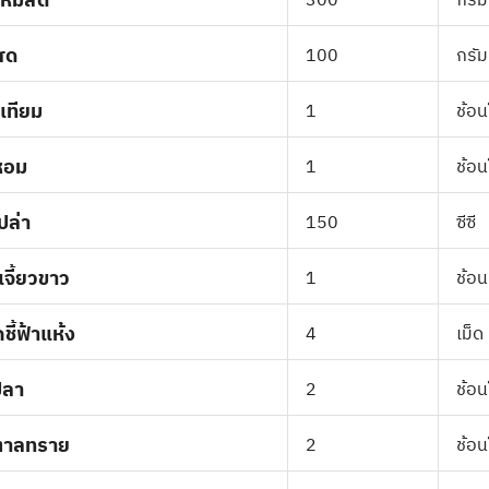
นหมี่สด
300
กรัม
งสด
100
กรัม
เทียม
1
ช้อน
หอม
1
ช้อน
เปล่า
150
ซีซี
เจี้ยวขาว
1
ช้อ
ชี้ฟ้าแห้ง
4
เม็ด
ปลา
2
ช้อน
ตาลทราย
2
ช้อน