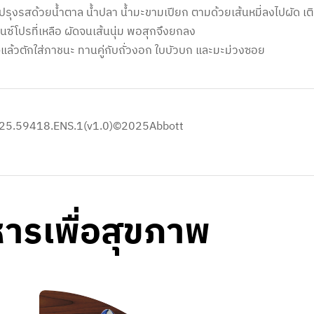
ะปรุงรสด้วยน้ำตาล น้ำปลา น้ำมะขามเปียก ตามด้วยเส้นหมี่ลงไปผัด เติ
ซ์โปรที่เหลือ ผัดจนเส้นนุ่ม พอสุกจึงยกลง
จแล้วตักใส่ภาชนะ ทานคู่กับถั่วงอก ใบบัวบก และมะม่วงซอย
25.59418.ENS.1(v1.0)©2025Abbott​
าหารเพื่อสุขภาพ