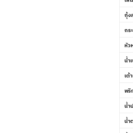
เส้
กุ้
กระ
หัว
น้ำ
เต้า
พริก
น้ำ
น้ำ