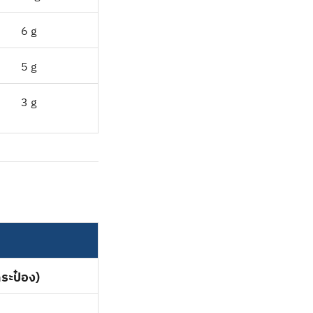
6 g
5 g
3 g
กระป๋อง)