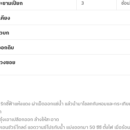
มะขามเปียก
3
ช้อน
เคียง
ัวบก
วงอกดิบ
่วงซอย
ริกชี้ฟ้าแห้งแดง ผ่าเม็ดออกแช่น้ำ แล้วนำมาโขลกกับหอมและกระเทียม 
ด
กุ้งเอาเปลือกออก ล้างให้สะอาด
เอนชัวร์โกลด์ แอดวานซ์โปรกับน้ำ แบ่งออกมา 50 ซีซี ตั้งไฟ เมื่อร้อน 