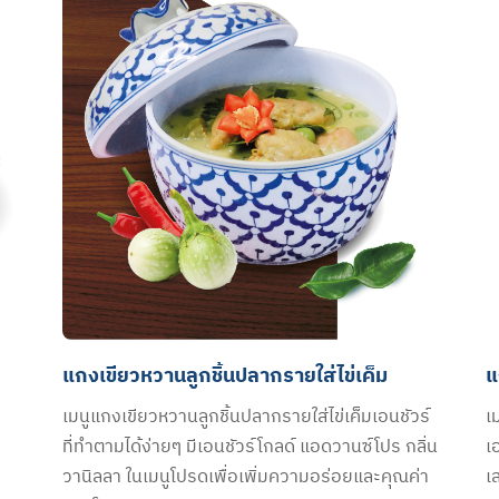
แกงเขียวหวานลูกชิ้นปลากรายใส่ไข่เค็ม
แ
เมนูแกงเขียวหวานลูกชิ้นปลากรายใส่ไข่เค็มเอนชัวร์
เ
ที่ทำตามได้ง่ายๆ มีเอนชัวร์โกลด์ แอดวานซ์โปร กลิ่น
เ
วานิลลา ในเมนูโปรดเพื่อเพิ่มความอร่อยและคุณค่า
เ