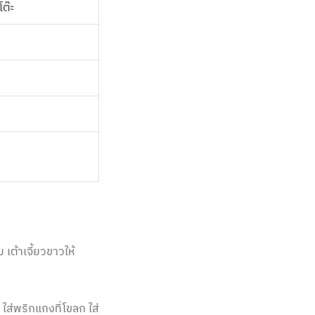
โต๊ะ
เต้าเจี้ยวขาวให้
ใส่พริกแกงที่โขลก ใส่