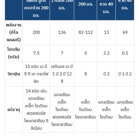
แพทย์ สูตร
1 กล่อง 200
ขวด 40
200 มล.
ขวด 40
ครบถ้วน 200
มล.
มล.
มล.
มล.
พลังงาน
(กิโล
200
136
82-112
13
69
แคลอรี)
โปรตีน
7.5
7
0
3.2
0.5
(กรัม)
15 ชนิด เอ บี
เรตินอล เอ บี
วิตามิน
ซี ดี เค กรดโฟ
1 บี 2 บี 12
ซี
บี 2
บี 1 บี 2
ลิค
ซี
14 ชนิด เช่น
แคลเซียม
แคลเซียม
เหล็ก
เหล็ก
แคลเซียม
แคลเซียม
เหล็ก โซเดียม
แร่ธาตุ
โซเดียม
โซเดียม
เหล็ก
เหล็ก
ฟอสฟอรัส
ฟอสฟอรัส
โพแทสเซียม
โซเดียม
โซเดียม
โพแทสเซียม ซิ
โพแทสเซียม
ลิเนียม