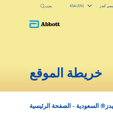
مي كيدز
KSA (EN)
خريطة الموقع
ز® السعودية - الصفحة الرئيسية