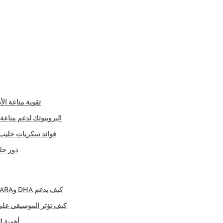
تقوية مناعة الأ
البروبيوتك لدعم مناعة الأطفال من عمر 
فوائد سكريات حليب الأم HMO لمناعة الأطفال | سيمي ك
دور حلي
كيف يدعم DHA وARA تطور دماغ الأطفال الصغار | سيمي كيدز, السعودية
كيف تؤثر الموسيقى على 
أهمية ا