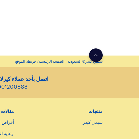
سيمي كيدز® السعودية - الصفحة الرئيسية
خريطة الموقع
اتصل بأحد عملاء كيرلا
001200888
منتجات
مقالات
سيمي كيدز
أعراض ا
رعاية ال