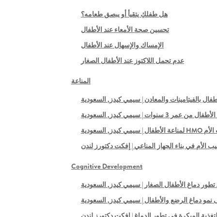
هل طفلكِ يتقيأ أو يبصق طعامه؟
تحسين صحة الأمعاء عند الأطفال
الإمساك والإسهال عند الأطفال
عدم تحمل اللاكتوز عند الأطفال الصغار
المناعة
طفال بالفيتامينات والمعادن | سيمي كيدز, السعودية
3 سنوات | سيمي كيدز, السعودية
يدز, السعودية
ب الأم في بناء الجهاز المناعي | إفكت دكتورز لندن
Cognitive Development
نمو دماغ الرضع والأطفال | سيمي كيدز, السعودية
لتغذية المبكرة في تطور الدماغ | إفكت دكتورز لندن