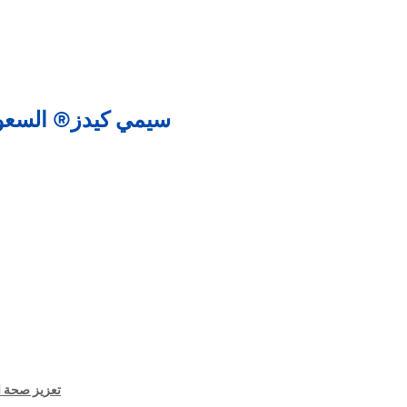
سيمي كيدز® السعو
تعزيز صحة الأمعاء للأط