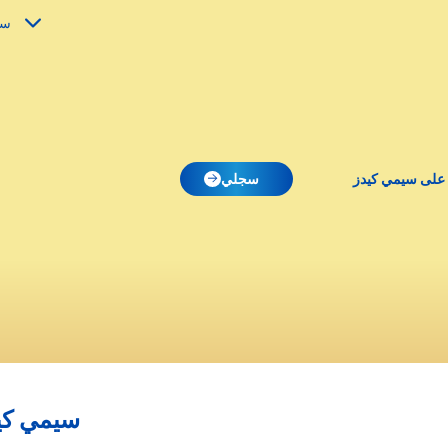
سي
 على سيمي كيدز
سجلي
سيمي كيد