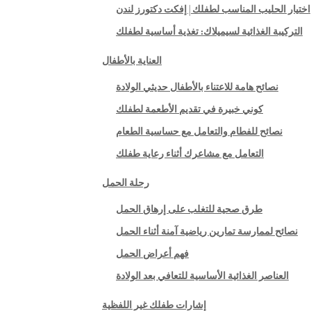
اختيار الحليب المناسب لطفلك | إفكت دكتورز لندن
التركيبة الغذائية لسيميلاك: تغذية أساسية لطفلك
العناية بالأطفال
نصائح هامة للاعتناء بالأطفال حديثي الولادة
كوني خبيرة في تقديم الأطعمة لطفلك
نصائح للفطام والتعامل مع حساسية الطعام
التعامل مع مشاعرك أثناء رعاية طفلك
رحلة الحمل
طرق صحية للتغلب على إرهاق الحمل
نصائح لممارسة تمارين رياضية آمنة أثناء الحمل
فهم أعراض الحمل
العناصر الغذائية الأساسية للتعافي بعد الولادة
إشارات طفلك غير اللفظية