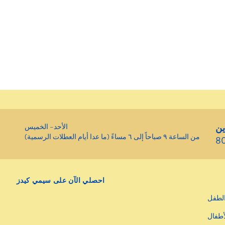
ين
الأحد– الخميس
من الساعة ٩ صباحاً إلى ٦ مساءً (ما عدا أيام العطلات الرسمية)
8
احصلي الآن على سيمي كيدز
لطفل
أطفال