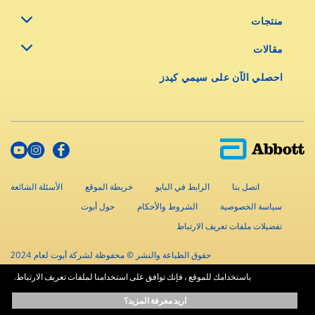
منتجات
مقالات
احصلي الآن على سيمي كيدز
اتصل بنا
الرابط في البايو
خريطة الموقع
الأسئلة الشائعة
سياسة الخصوصية
الشروط والأحكام
حول أبوت
تفضيلات ملفات تعريف الارتباط
حقوق الطباعة والنشر © محفوظة لشركة أبوت لعام 2024
باستخدامك للموقع ، فإنك توافق على استخدامنا لملفات تعريف الارتباط.
المعلومات الموجودة في هذا الموقع متاحة لأهداف تعليمية فقط.، ولا تحل محل
اريد معرفة المزيد؟
استشارة المتخصصين المعتمدين. استشر دائماً أخصائيي الرعاية الصحية للحصول على