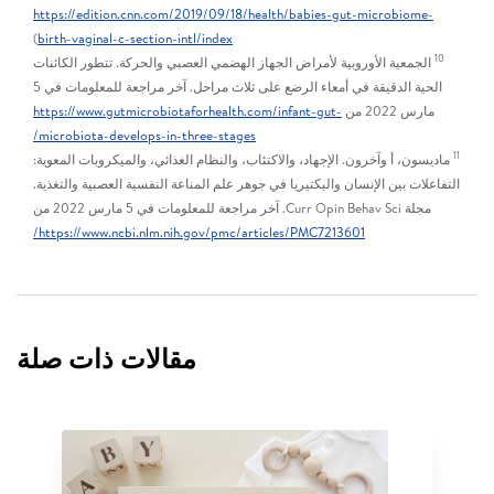
https://edition.cnn.com/2019/09/18/health/babies-gut-microbiome-
)
birth-vaginal-c-section-intl/index
10
الجمعية الأوروبية لأمراض الجهاز الهضمي العصبي والحركة. تتطور الكائنات
الحية الدقيقة في أمعاء الرضع على ثلاث مراحل. آخر مراجعة للمعلومات في 5
مارس 2022 من
https://www.gutmicrobiotaforhealth.com/infant-gut-
microbiota-develops-in-three-stages/
11
ماديسون، أ وآخرون. الإجهاد، والاكتئاب، والنظام الغذائي، والميكروبات المعوية:
التفاعلات بين الإنسان والبكتيريا في جوهر علم المناعة النفسية العصبية والتغذية.
مجلة Curr Opin Behav Sci. آخر مراجعة للمعلومات في 5 مارس 2022 من
https://www.ncbi.nlm.nih.gov/pmc/articles/PMC7213601/
مقالات ذات صلة