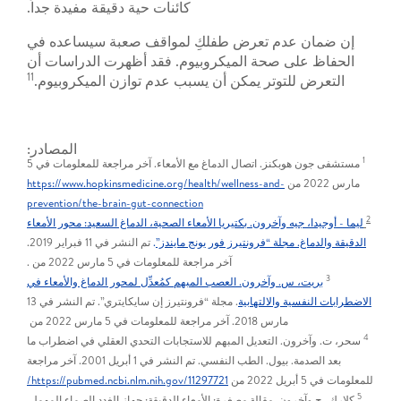
كائنات حية دقيقة مفيدة جداً.
إن ضمان عدم تعرض طفلكِ لمواقف صعبة سيساعده في
الحفاظ على صحة الميكروبيوم. فقد أظهرت الدراسات أن
11
التعرض للتوتر يمكن أن يسبب عدم توازن الميكروبيوم.
المصادر:
1
مستشفى جون هوبكنز. اتصال الدماغ مع الأمعاء. آخر مراجعة للمعلومات في 5
مارس 2022 من
https://www.hopkinsmedicine.org/health/wellness-and-
prevention/the-brain-gut-connection
2
ليما - أوجيدا، جيه وآخرون. بكتيريا الأمعاء الصحية، الدماغ السعيد: محور الأمعاء
الدقيقة والدماغ. مجلة “فرونتيرز فور يونج مايندز”
.
تم النشر في 11 فبراير 2019.
آخر مراجعة للمعلومات في 5 مارس 2022 من .
3
بريت، س. وآخرون. العصب المبهم كمُعدِّل لمحور الدماغ والأمعاء في
الاضطرابات النفسية والالتهابية
. مجلة “فرونتيرز إن سايكايتري”. تم النشر في 13
مارس 2018. آخر مراجعة للمعلومات في 5 مارس 2022 من
4
سحر، ت. وآخرون. التعديل المبهم للاستجابات التحدي العقلي في اضطراب ما
بعد الصدمة. بيول. الطب النفسي. تم النشر في 1 أبريل 2001. آخر مراجعة
للمعلومات في 5 أبريل 2022 من
https://pubmed.ncbi.nlm.nih.gov/11297721/
5
كلارك، ج ​​وآخرون. مقالة مصغرة: الأمعاء الدقيقة: جهاز الغدد الصماء المهمل.