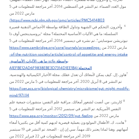
مول الغدد الصماء. تم النشر في أغسطس 2014. آخر مراجعة للمعلومات في 5
مارس 2022 من
https://www.ncbi.nlm.nih.gov/pmc/articles/PMC5414803/
6
وآخرون. التحكم في الشهية وتناول الطاقة بواسطة الأحماض الدهنية قصيرة
السلسلة: ما هي الآليات الأساسية المحتملة؟ مجلة “بروسيدينجس أوف ذا
نيوتريشن سوسايتي”. تم نشره في ديسمبر 2014. آخر مراجعة للمعلومات في 5
مارس 2022 من
https://www.cambridge.org/core/journals/proceedings-
of-the-nutrition-society/article/control-of-appetite-and-energy-intake-
بواسطة-scfa-ما هي-الآليات-الأساسية-
المحتملة/A1EFBE12AD6F9838EBE3D7314D1EE1B4
7
هاوز، إل. كيف يمكن لأمعائك أن تعدل عقلك. مجلة الأخبار الكيميائية والهندسية.
تم النشر في 8 أبريل 2020. آخر مراجعة للمعلومات في 5 مارس 2022 من
https://cen.acs.org/biological-chemistry/microbiome/gut-might-modify-
mind/97/i14
8
كاربنتر، س. أنصت لشعور أمعائك. مراقبة علم النفس: منشورات جمعية علم
النفس الأمريكية. تم النشر في سبتمبر 2012. آخر مراجعة للمعلومات في 5
مارس 2022 من
https://www.apa.org/monitor/2012/09/gut-feeling
9
هانت، ك. الأطفال المولودون بعملية قيصرية لديهم كمية أقل من بكتيريا أمعاء
أمهاتهم. وهنا لماذا يعتبر ذلك مهماً. سي إن إن - الصحة. تم النشر في 19 سبتمبر
2019. آخر مراجعة للمعلومات في 22 فبراير 2022 من