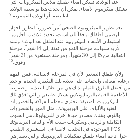
عند الولادة، تسكن أمعاء طفلكِ ملايين الميكروبات التي
تشكل ميكربيوم الأمعاء. يمكن أن يحدث هذا بواسطة الولادة
9
الطبيعية، أو الولادة القيصرية.
يعد تطوير الميكروبيوم الصحي أمراً ضرورياً لتطور الجهاز
الهضمي لطفلكِ. وفقاً للدراسات، تحدث ثلاث مراحل من
استيطان الأمعاء الميكروبية عند الطفل بعد الولادة وتمتد
لأربع سنوات: مرحلة النمو من ثلاثة إلى 14 شهراً، مرحلة
انتقالية من 15 إلى 30 شهراً، ومرحلة مستقرة من 31 شهراً
10
وفوق.
ولأن طفلكِ الصغير الآن في المرحلة الانتقالية، فمن المهم
رعاية أمعائه، والحفاظ على تغذية تلك البكتيريا الجيدة. واحدة
من أفضل الطرق للقيام بذلك هي من خلال التغذية، وخصوصاً
الأطعمة الغنية بالبريبايوتكس بشكل طبيعي والتي تغذي تلك
الميكروبات الصديقة. تحتوي معظم الفواكه والخضروات
الغنية بالألياف على البريبايوتك، مثل الموز والخضروات
والثوم. وهناك مصادر جيدة أخرى للبريبايوتك هي الحبوب
الكاملة والزبادي وسكريات حليب الأم وألياف البريبايوتك
FOS الموجودة في الحليب الاصناعي. استشيري الطبيب
حول دعم أمعاء طفلكِ بمكملات البروبيوتيك والتي تعتبر هي