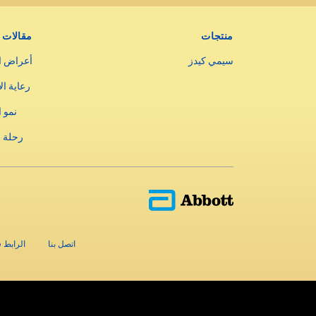
منتجات
مقالات
سيمي كيدز
أعراض ا
رعاية ال
نمو 
رحلة 
اتصل بنا
الرابط ف