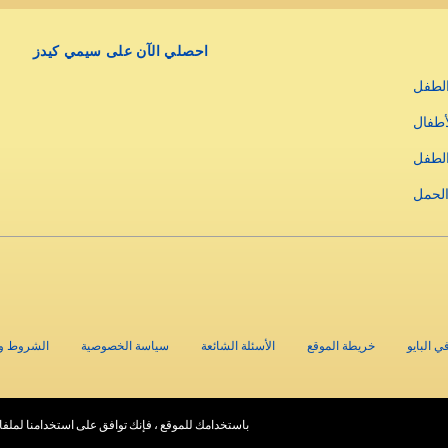
احصلي الآن على سيمي كيدز
لطفل
أطفال
الطفل
الحمل
ي البايو
خريطة الموقع
الأسئلة الشائعة
سياسة الخصوصية
الشروط وا
باستخدامك للموقع ، فإنك توافق على استخدامنا لملفا