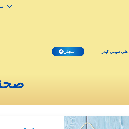
سي
 على سيمي كيدز
سجلي
صحة 