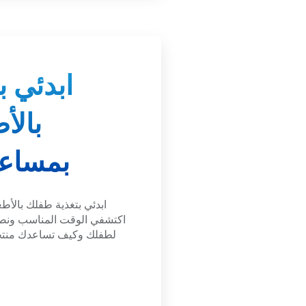
ابدئي ب
بالأ
بمساعد
ابدئي بتغذية طفلك بالأط
اكتشفي الوقت المناسب ونصائ
لطفلك وكيف تساعدك منتج