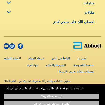
منتجات
مقالات
احصلي الآن على سيمي كيدز
اتصل بنا
الرابط في البايو
خريطة الموقع
الأسئلة الشائعة
سياسة الخصوصية
الشروط والأحكام
حول أبوت
تفضيلات ملفات تعريف الارتباط
حقوق الطباعة والنشر © محفوظة لشركة أبوت لعام 2024
باستخدامك للموقع ، فإنك توافق على استخدامنا لملفات تعريف الارتباط.
المعلومات الموجودة في هذا الموقع متاحة لأهداف تعليمية فقط.، ولا تحل محل
اريد معرفة المزيد؟
استشارة المتخصصين المعتمدين. استشر دائماً أخصائيي الرعاية الصحية للحصول على
المشورة الطبية.
أوافق على ملفات تعريف الارتباط