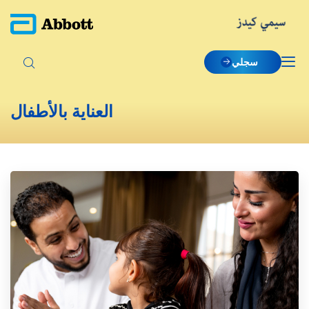
سجلي
العناية بالأطفال