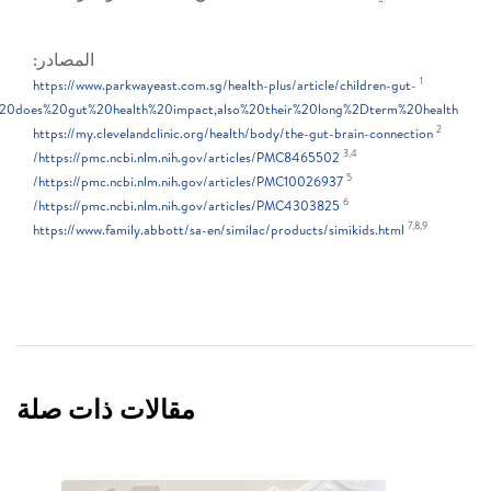
المصادر:
https://www.parkwayeast.com.sg/health-plus/article/chil
.
health#:~:text=How%20does%20gut%20health%20impact,also%20their%20long%2
https://my.clevelandclinic.org/health/body/the-gut-brai
3,4
https://pmc.ncbi.nlm.nih.gov/articles/PMC8465502/
5
https://pmc.ncbi.nlm.nih.gov/articles/PMC10026937/
6
https://pmc.ncbi.nlm.nih.gov/articles/PMC4303825/
https://www.family.abbott/sa-en/similac/products/simiki
مقالات ذات صلة