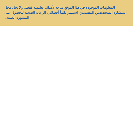
لموجودة في هذا الموقع متاحة لأهداف تعليمية فقط.، ولا تحل محل
المعتمدين. استشر دائماً أخصائيي الرعاية الصحية للحصول على
المشورة الطبية.