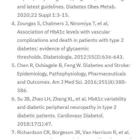
and latest guidelines. Diabetes Obes Metab.
2020;22 Suppl 1:3-15.
Zoungas S, Chalmers J, Ninomiya T, et al.
Association of HbA1c levels with vascular
complications and death in patients with type 2
diabetes: evidence of glycaemic
thresholds. Diabetologia. 2012;55(3):636-643.
Chen R, Ovbiagele B, Feng W. Diabetes and Stroke:
Epidemiology, Pathophysiology, Pharmaceuticals
and Outcomes. Am J Med Sci. 2016;351(4):380-
386.
Su JB, Zhao LH, Zhang XL, et al. HbA1c variability
and diabetic peripheral neuropathy in type 2
diabetic patients. Cardiovasc Diabetol.
2018;17(1):47.
Richardson CR, Borgeson JR, Van Harrison R, et al.