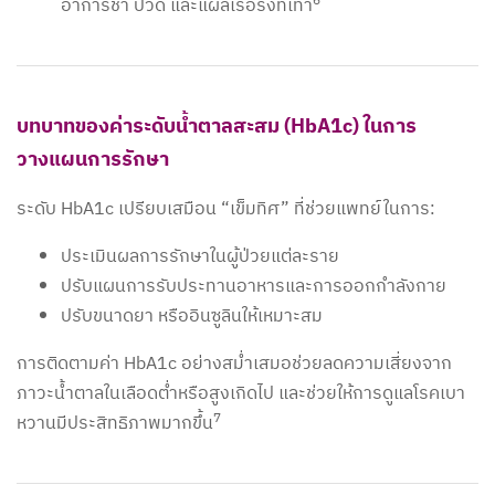
6
อาการชา ปวด และแผลเรื้อรังที่เท้า
บทบาทของค่าระดับน้ำตาลสะสม (HbA1c) ในการ
วางแผนการรักษา
ระดับ HbA1c เปรียบเสมือน “เข็มทิศ” ที่ช่วยแพทย์ในการ:
ประเมินผลการรักษาในผู้ป่วยแต่ละราย
ปรับแผนการรับประทานอาหารและการออกกำลังกาย
ปรับขนาดยา หรืออินซูลินให้เหมาะสม
การติดตามค่า HbA1c อย่างสม่ำเสมอช่วยลดความเสี่ยงจาก
ภาวะน้ำตาลในเลือดต่ำหรือสูงเกิดไป และช่วยให้การดูแลโรคเบา
7
หวานมีประสิทธิภาพมากขึ้น