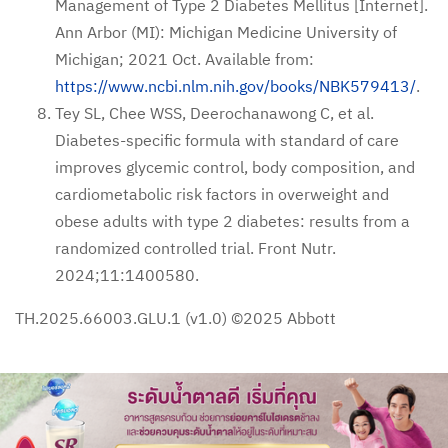
Management of Type 2 Diabetes Mellitus [Internet].
Ann Arbor (MI): Michigan Medicine University of
Michigan; 2021 Oct. Available from:
https://www.ncbi.nlm.nih.gov/books/NBK579413/
.
Tey SL, Chee WSS, Deerochanawong C, et al.
Diabetes-specific formula with standard of care
improves glycemic control, body composition, and
cardiometabolic risk factors in overweight and
obese adults with type 2 diabetes: results from a
randomized controlled trial. Front Nutr.
2024;11:1400580.
TH.2025.66003.GLU.1 (v1.0) ©2025 Abbott