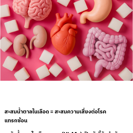
สะสมน้ำตาลในเลือด = สะสมความเสี่ยงต่อโรค
แทรกซ้อน