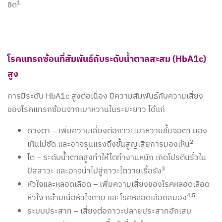
1
ชิด
โรคแทรกซ้อนที่สัมพันธ์กับระดับน้ำตาลสะสม (HbA1c)
สูง
การมีระดับ HbA1c สูงต่อเนื่อง มีความสัมพันธ์กับความเสี่ยง
ของโรคแทรกซ้อนจากเบาหวานในระยะยาว ได้แก่
ดวงตา – เพิ่มความเสี่ยงต่อภาวะเบาหวานขึ้นจอตา มอง
2
เห็นไม่ชัด และอาจรุนแรงถึงขั้นสูญเสียการมองเห็น
ไต – ระดับน้ำตาลสูงทำให้ไตทำงานหนัก เกิดโปรตีนรั่วใน
3
ปัสสาวะ และอาจนำไปสู่ภาวะไตวายเรื้อรัง
หัวใจและหลอดเลือด – เพิ่มความเสี่ยงของโรคหลอดเลือด
4,5
หัวใจ กล้ามเนื้อหัวใจตาย และโรคหลอดเลือดสมอง
ระบบประสาท – เสี่ยงต่อภาวะปลายประสาทอักเสบ