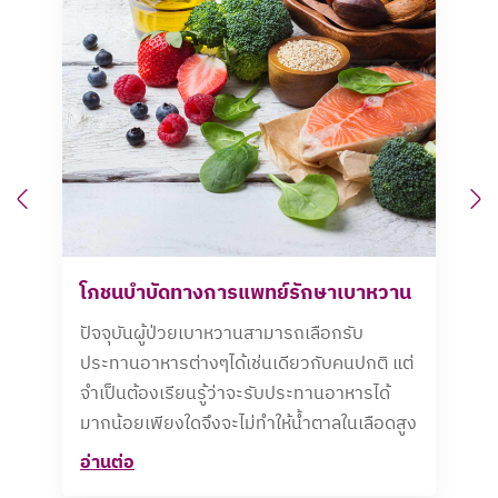
Previous
N
โภชนบำบัดทางการแพทย์รักษาเบาหวาน
ปัจจุบันผู้ป่วยเบาหวานสามารถเลือกรับ
ประทานอาหารต่างๆได้เช่นเดียวกับคนปกติ แต่
จำเป็นต้องเรียนรู้ว่าจะรับประทานอาหารได้
มากน้อยเพียงใดจึงจะไม่ทำให้น้ำตาลในเลือดสูง
อ่านต่อ