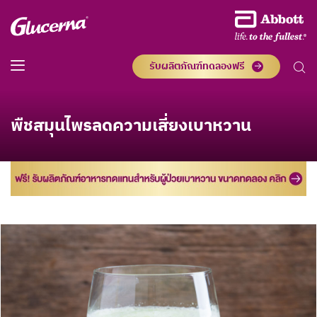
รับผลิตภัณฑ์ทดลองฟรี
พืชสมุนไพรลดความเสี่ยงเบาหวาน