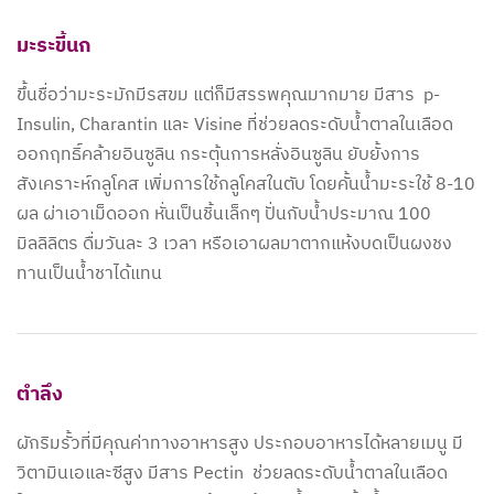
มะระขี้นก
ขึ้นชื่อว่ามะระมักมีรสขม แต่ก็มีสรรพคุณมากมาย มีสาร p-
Insulin, Charantin และ Visine ที่ช่วยลดระดับน้ำตาลในเลือด
ออกฤทธิ์คล้ายอินซูลิน กระตุ้นการหลั่งอินซูลิน ยับยั้งการ
สังเคราะห์กลูโคส เพิ่มการใช้กลูโคสในตับ โดยคั้นน้ำมะระใช้ 8-10
ผล ผ่าเอาเม็ดออก หั่นเป็นชิ้นเล็กๆ ปั่นกับน้ำประมาณ 100
มิลลิลิตร ดื่มวันละ 3 เวลา หรือเอาผลมาตากแห้งบดเป็นผงชง
ทานเป็นน้ำชาได้แทน
ตำลึง
ผักริมรั้วที่มีคุณค่าทางอาหารสูง ประกอบอาหารได้หลายเมนู มี
วิตามินเอและซีสูง มีสาร Pectin ช่วยลดระดับน้ำตาลในเลือด