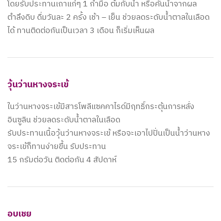
โดยรับประทานเถาแก่ๆ 1 กำมือ ต้มกับน้ำ หรือคั้นน้ำจากผล
ตำลึงดิบ ดื่มวันละ 2 ครั้ง เช้า – เย็น ช่วยลดระดับน้ำตาลในเลือด
ได้ ทานติดต่อกันเป็นเวลา 3 เดือน ก็เริ่มเห็นผล
วุ้นว่านหางจระเข้
ในว่านหางจระเข้มีสารโพลีแซคคาไรด์มีฤทธิ์กระตุ้นการหลั่ง
อินซูลิน ช่วยลดระดับน้ำตาลในเลือด
รับประทานเนื้อวุ้นว่านหางจระเข้ หรือจะเอาไปปั่นเป็นน้ำว่านหาง
จระเข้ก็ทานง่ายขึ้น รับประทาน
15 กรัมต่อวัน ติดต่อกัน 4 สัปดาห์
อบเชย