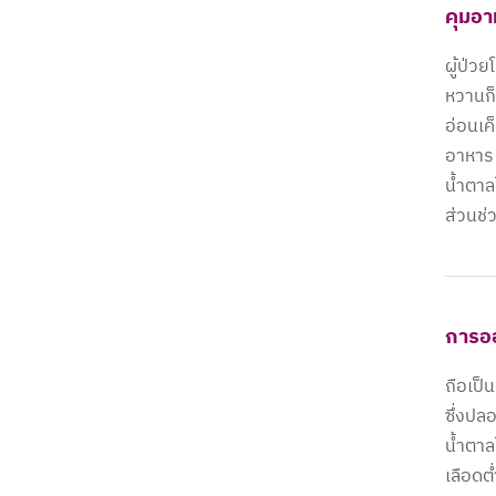
คุมอา
ผู้ป่ว
หวานก็
อ่อนเค
อาหาร
น้ำตาล
ส่วนช่
การอ
ถือเป็
ซึ่งปล
น้ำตาล
เลือดต่