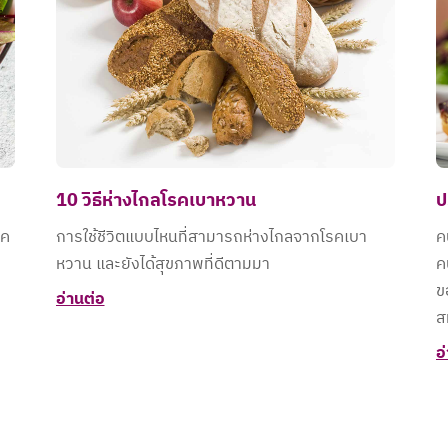
10 วิธีห่างไกลโรคเบาหวาน
ป
รค
การใช้ชีวิตแบบไหนที่สามารถห่างไกลจากโรคเบา
ค
หวาน และยังได้สุขภาพที่ดีตามมา
ค
ข
อ่านต่อ
ส
อ