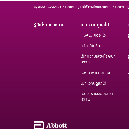
กลูเซอนา แอดวานซ์
เบาหวานดูแลได้ ห่างไกลเบาหวาน
เบาหวานด
รู้ทันโรคเบาหวาน
เบาหวานดูแลได้
HbA1c คืออะไร
ไมโอ-อิโนซิทอล
เช็กความเสี่ยงโรคเบา
หวาน​
รู้จักอาหารทดแทน
เบาหวานดูแลได้
เมนูอาหารผู้ป่วยเบา
หวาน