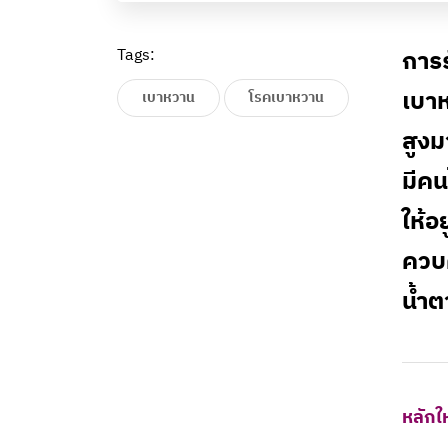
Tags:
การร
เบาห
เบาหวาน
โรคเบาหวาน
สูง
มีคน
ให้อ
ควบค
น้ำ
หลักใ