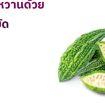
หวานด้วย
ัด