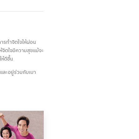
การทำจิตใจให้ผ่อน
้จิตใจมีความสุขแม้จะ
้ดีขึ้น
อและอยู่ร่วมกับเบา