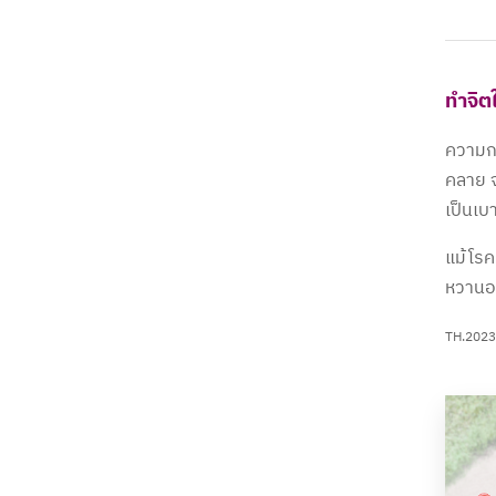
ทำจิต
ความกล
คลาย จ
เป็นเบ
แม้โรค
หวานอย
TH.2023