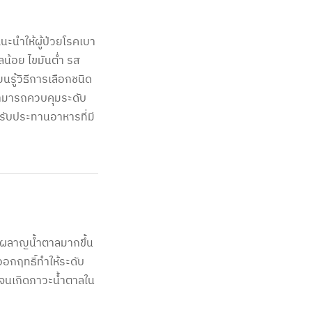
นะนำให้ผู้ป่วยโรคเบา
น้อย ไขมันต่ำ รส
นรู้วิธีการเลือกชนิด
ามารถควบคุมระดับ
รับประทานอาหารที่มี
ผาผลาญน้ำตาลมากขึ้น
อกฤทธิ์ทำให้ระดับ
ปจนเกิดภาวะน้ำตาลใน