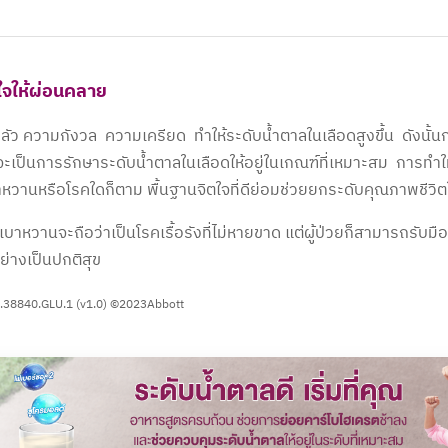
ใจให้ผ่อนคลาย
ัว ความกังวล ความเครียด ทำให้ระดับน้ำตาลในเลือดสูงขึ้น ดังนั้น
ะเป็นการรักษาระดับน้ำตาลในเลือดให้อยู่ในเกณฑ์ที่เหมาะสม การทำให
าหวานหรือโรคใดก็ตาม พื้นฐานจิตใจที่ดีย่อมช่วยยกระดับคุณภาพชีวิตให
เบาหวานจะถือว่าเป็นโรคเรื้อรังที่ไม่หายขาด แต่ผู้ป่วยก็สามารถรับมื
่างเป็นปกติสุข
.38840.GLU.1 (v1.0) ©2023Abbott