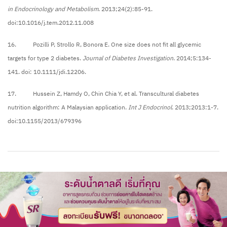
in Endocrinology and Metabolism
. 2013;24(2):85-91.
doi:10.1016/j.tem.2012.11.008
16. Pozilli P, Strollo R, Bonora E. One size does not fit all glycemic
targets for type 2 diabetes.
Journal of Diabetes Investigation
. 2014;5:134-
141. doi: 10.1111/jdi.12206.
17. Hussein Z, Hamdy O, Chin Chia Y, et al. Transcultural diabetes
nutrition algorithm: A Malaysian application.
Int J Endocrinol
. 2013;2013:1-7.
doi:10.1155/2013/679396