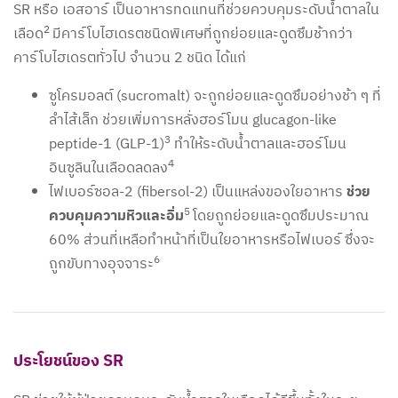
SR หรือ เอสอาร์ เป็นอาหารทดแทนที่ช่วยควบคุมระดับน้ำตาลใน
2
เลือด
มีคาร์โบไฮเดรตชนิดพิเศษที่ถูกย่อยและดูดซึมช้ากว่า
คาร์โบไฮเดรตทั่วไป จำนวน 2 ชนิด ได้แก่
ซูโครมอลต์ (sucromalt) จะถูกย่อยและดูดซึมอย่างช้า ๆ ที่
ลำไส้เล็ก ช่วยเพิ่มการหลั่งฮอร์โมน glucagon-like
3
peptide-1 (GLP-1)
ทำให้ระดับน้ำตาลและฮอร์โมน
4
อินซูลินในเลือดลดลง
ไฟเบอร์ซอล-2 (fibersol-2) เป็นแหล่งของใยอาหาร
ช่วย
5
ควบคุมความหิวและอิ่ม
โดยถูกย่อยและดูดซึมประมาณ
60% ส่วนที่เหลือทำหน้าที่เป็นใยอาหารหรือไฟเบอร์ ซึ่งจะ
6
ถูกขับทางอุจจาระ
ประโยชน์ของ SR