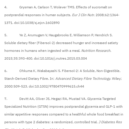
4. Grysman A, Carlson T, Wolever TMS. Effects of sucromalt on
postprandial responses in human subjects.
Eur J Clin Nutr
. 2008;62:1364-
1371. doi:10.1038/sj.ejcn.1602890
5. Ye Z, Arumugam V, Haugabrooks E, Williamson P, Hendrich S.
Soluble dietary fiber (Fibersol-2) decreased hunger and increased satiety
hormones in humans when ingested with a meal.
Nutrition Research
.
2015;35:393-400. doi:10.1016/j.nutres.2015.03.004
6. Ohkuma K, Wakabayashi S. Fibersol‐2: A Soluble, Non‐Digestible,
Starch‐Derived Dietary Fibre. In:
Advanced Dietary Fibre Technology
. Wiley;
2000:509-523. doi:10.1002/9780470999615.ch44
7. Devitt AA, Oliver JS, Hegazi RA, Mustad VA. Glycemia Targeted
Specialized Nutrition (GTSN) improves postprandial glycemia and GLP-1 with
similar appetitive responses compared to a healthful whole food breakfast in
persons with type 2 diabetes: a randomized, controlled trial.
J Diabetes Res