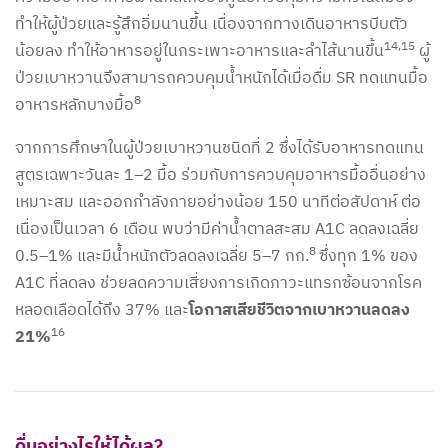
ทำให้ผู้ป่วยและรู้สึกอิ่มนานขึ้น เนื่องจากทางเดินอาหารบีบตัว
14,15
น้อยลง ทำให้อาหารอยู่ในกระเพาะอาหารและลำไส้นานขึ้น
ผู้
ป่วยเบาหวานจึงสามารถควบคุมน้ำหนักได้เมื่อดื่ม SR ทดแทนมื้อ
8
อาหารหลักบางมื้อ
จากการศึกษาในผู้ป่วยเบาหวานชนิดที่ 2 ซึ่งได้รับอาหารทดแทน
สูตรเฉพาะวันละ 1–2 มื้อ ร่วมกับการควบคุมอาหารมื้ออื่นอย่าง
เหมาะสม และออกกำลังกายอย่างน้อย 150 นาทีต่อสัปดาห์ ต่อ
เนื่องเป็นเวลา 6 เดือน พบว่ามีค่าน้ำตาลสะสม A1C ลดลงเฉลี่ย
8
0.5–1% และมีน้ำหนักตัวลดลงเฉลี่ย 5–7 กก.
ซึ่งทุก 1% ของ
A1C ที่ลดลง ช่วยลดความเสี่ยงการเกิดภาวะแทรกซ้อนจากโรค
หลอดเลือดได้ถึง 37% และ
โอกาสเสียชีวิตจากเบาหวานลดลง
16
21%
ดื่มอย่างไรให้ได้ผล?