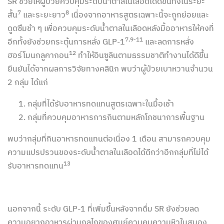
SR ช่วยให้ผู้ป่วยควบคุมระดับน้ำตาลในเลือดได้ดีขึ้นทั้งในระยะ
7
8
สั้น
และระยะยาว
เนื่องจากอาหารสูตรเฉพาะนี้จะถูกย่อยและ
ดูดซึมช้า ๆ เพื่อควบคุมระดับน้ำตาลในเลือดหลังมื้ออาหารให้คงที่
7,9-11
อีกทั้งยังช่วยกระตุ้นการหลั่ง GLP-1
และลดการหลั่ง
12
ฮอร์โมนกลูคากอน
ทำให้อินซูลินตามธรรมชาติทำงานได้ดีขึ้น
ยืนยันได้จากผลการวิจัยทางคลินิก พบว่าผู้ป่วยเบาหวานจำนวน
2 กลุ่ม ได้แก่
กลุ่มที่ได้รับอาหารทดแทนสูตรเฉพาะในมื้อเช้า
กลุ่มที่ควบคุมอาหารการกินตามหลักโภชนาการพื้นฐาน
พบว่ากลุ่มที่กินอาหารทดแทนต่อเนื่อง 1 เดือน สามารถควบคุม
ความแปรปรวนของระดับน้ำตาลในเลือดได้ดีกว่าอีกกลุ่มที่ไม่ได้
13
รับอาหารทดแทน
นอกจากนี้ ระดับ GLP-1 ที่เพิ่มขึ้นหลังจากดื่ม SR ยังช่วยลด
ความอยากอาหารผ่านกลไกของศูนย์ควบคุมความหิวในสมอง