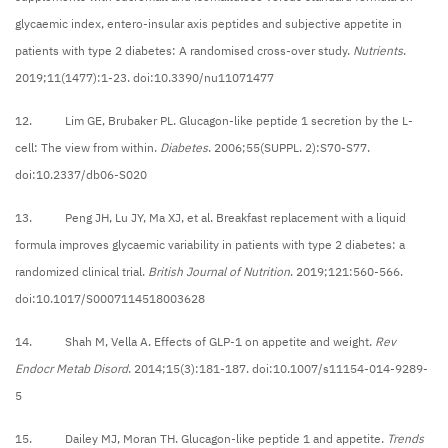
glycaemic index, entero-insular axis peptides and subjective appetite in
patients with type 2 diabetes: A randomised cross-over study.
Nutrients
.
2019;11(1477):1-23. doi:10.3390/nu11071477
12. Lim GE, Brubaker PL. Glucagon-like peptide 1 secretion by the L-
cell: The view from within.
Diabetes
. 2006;55(SUPPL. 2):S70-S77.
doi:10.2337/db06-S020
13. Peng JH, Lu JY, Ma XJ, et al. Breakfast replacement with a liquid
formula improves glycaemic variability in patients with type 2 diabetes: a
randomized clinical trial.
British Journal of Nutrition
. 2019;121:560-566.
doi:10.1017/S0007114518003628
14. Shah M, Vella A. Effects of GLP-1 on appetite and weight.
Rev
Endocr Metab Disord
. 2014;15(3):181-187. doi:10.1007/s11154-014-9289-
5
15. Dailey MJ, Moran TH. Glucagon-like peptide 1 and appetite.
Trends