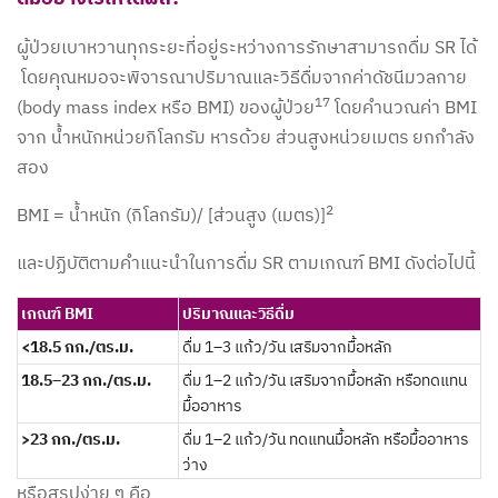
ผู้ป่วยเบาหวานทุกระยะที่อยู่ระหว่างการรักษาสามารถดื่ม SR ได้
โดยคุณหมอจะพิจารณาปริมาณและวิธีดื่มจากค่าดัชนีมวลกาย
17
(body mass index หรือ BMI) ของผู้ป่วย
โดยคำนวณค่า BMI
จาก น้ำหนักหน่วยกิโลกรัม หารด้วย ส่วนสูงหน่วยเมตร
ยกกำลัง
สอง
2
BMI = น้ำหนัก (กิโลกรัม)/ [ส่วนสูง (เมตร)]
และปฏิบัติตามคำแนะนำในการดื่ม SR ตามเกณฑ์ BMI ดังต่อไปนี้
เกณฑ์ BMI
ปริมาณและวิธีดื่ม
<18.5 กก./ตร.ม.
ดื่ม 1–3 แก้ว/วัน เสริมจากมื้อหลัก
18.5–23 กก./ตร.ม.
ดื่ม 1–2 แก้ว/วัน เสริมจากมื้อหลัก หรือทดแทน
มื้ออาหาร
>23 กก./ตร.ม.
ดื่ม 1–2 แก้ว/วัน ทดแทนมื้อหลัก หรือมื้ออาหาร
ว่าง
หรือสรุปง่าย ๆ คือ