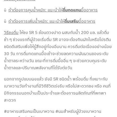
ü
ถ้าต้องการคุมน้ำหนัก: แนะนำให้
ดื่มทดแทน
มื้ออาหาร
ü
ถ้าต้องการเพิ่มน้ำหนัก: แนะนำให้
ดื่มเสริม
มื้ออาหาร
วิธีชงดื่ม
ให้ชง SR 5 ช้อนตวงปาด ผสมกับน้ำ 200 มล. แล้วดื่ม
ช้า ๆ ช่วงแรกที่ผู้ป่วยเริ่มดื่ม SR อาจจะต้องกินผักใบหรือโปรตีน
ชนิดดีเสริมเพื่อให้รู้สึกอยู่ท้องอิ่มนาน ควรดื่มต่อเนื่องอย่างน้อย
30 วัน การดื่มทดแทนมื้อเช้าจะช่วยลดความผันผวนของระดับ
น้ำตาลระหว่างวัน ขณะที่การดื่มมื้ออื่น ๆ จะช่วยควบคุมระดับ
น้ำตาลและปริมาณพลังงานที่ได้รับต่อวัน
นอกจากรูปแบบผงแล้ว ยังมี SR ชนิดน้ำ พร้อมดื่ม ที่เหมาะกับ
เบาหวานวัยทำงานที่มีวิถีชีวิตเร่งรีบ หรือไม่สะดวกชง หรือ คนที่
มีกิจกรรมนอกบ้านเป็นประจำและต้องการผลิตภัณฑ์ที่พกพา
สะดวก
#อาหารเสริมคนเป็นเบาหวาน #นมสำหรับผู้ป่วยเบาหวาน