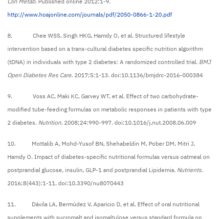
Clin Metab
. Published online 2012:1-9.
http://www.hoajonline.com/journals/pdf/2050-0866-1-20.pdf
8. Chee WSS, Singh HKG, Hamdy O, et al. Structured lifestyle
intervention based on a trans-cultural diabetes specific nutrition algorithm
(tDNA) in individuals with type 2 diabetes: A randomized controlled trial.
BMJ
Open Diabetes Res Care
. 2017;5:1-13. doi:10.1136/bmjdrc-2016-000384
9. Voss AC, Maki KC, Garvey WT, et al. Effect of two carbohydrate-
modified tube-feeding formulas on metabolic responses in patients with type
2 diabetes.
Nutrition
. 2008;24:990-997. doi:10.1016/j.nut.2008.06.009
10. Mottalib A, Mohd-Yusof BN, Shehabeldin M, Pober DM, Mitri J,
Hamdy O. Impact of diabetes-specific nutritional formulas versus oatmeal on
postprandial glucose, insulin, GLP-1 and postprandial Lipidemia.
Nutrients
.
2016;8(443):1-11. doi:10.3390/nu8070443
11. Dávila LA, Bermúdez V, Aparicio D, et al. Effect of oral nutritional
supplements with sucromalt and isomaltulose versus standard formula on