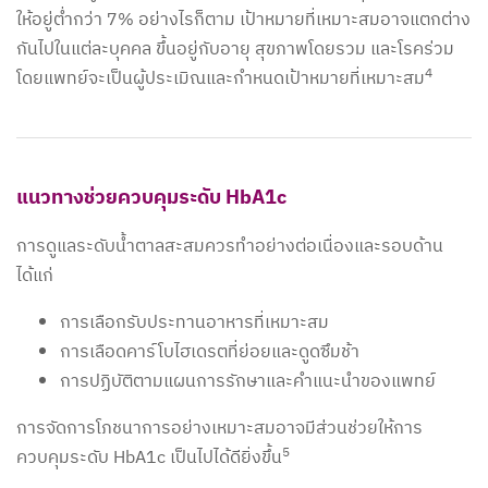
ให้อยู่ต่ำกว่า 7% อย่างไรก็ตาม เป้าหมายที่เหมาะสมอาจแตกต่าง
กันไปในแต่ละบุคคล ขึ้นอยู่กับอายุ สุขภาพโดยรวม และโรคร่วม
4
โดยแพทย์จะเป็นผู้ประเมิณและกำหนดเป้าหมายที่เหมาะสม
แนวทางช่วยควบคุมระดับ HbA1c
การดูแลระดับน้ำตาลสะสมควรทำอย่างต่อเนื่องและรอบด้าน
ได้แก่
การเลือกรับประทานอาหารที่เหมาะสม
การเลือดคาร์โบไฮเดรตที่ย่อยและดูดซึมช้า
การปฏิบัติตามแผนการรักษาและคำแนะนำของแพทย์
การจัดการโภชนาการอย่างเหมาะสมอาจมีส่วนช่วยให้การ
5
ควบคุมระดับ HbA1c เป็นไปได้ดียิ่งขึ้น