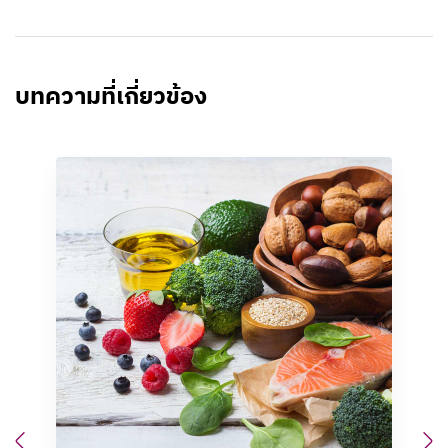
บทความที่เกี่ยวข้อง
Previous
N