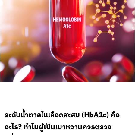
ระดับน้ำตาลในเลือดสะสม (HbA1c) คือ
อะไร? ทำไมผู้เป็นเบาหวานควรตรวจ