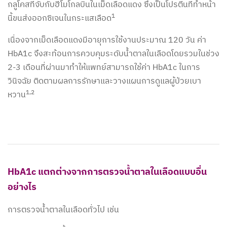
กลูโคสที่จับกับฮีโมโกลบินในเม็ดเลือดแดง ซึ่งเป็นโปรตีนที่ทำหน้า
1
นี้ขนส่งออกซิเจนในกระแสเลือด
เนื่องจากเม็ดเลือดแดงมีอายุการใช้งานประมาณ 120 วัน ค่า
HbA1c จึงสะท้อนการควบคุมระดับน้ำตาลในเลือดโดยรวมในช่วง
2-3 เดือนที่ผ่านมาทำให้แพทย์สามารถใช้ค่า HbA1c ในการ
วินิจฉัย ติดตามผลการรักษาและวางแผนการดูแลผู้ป่วยเบา
1,2
หวาน
HbA1c แตกต่างจากการตรวจน้ำตาลในเลือดแบบอื่น
อย่างไร
การตรวจน้ำตาลในเลือดทั่วไป เช่น