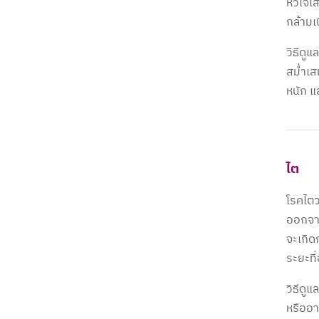
หัวใจเ
กล้ามเ
วิธีดู
สม่ำเส
หนัก 
ไต
โรคไตว
ออกจาก
จะเกิด
ระยะที
วิธีดู
หรืออา