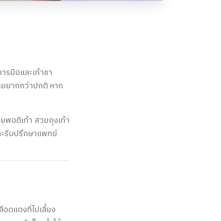
การมือและเท้าชา
จะหายยากกว่าปกติ หาก
บายพอดีเท้า สวมถุงเท้า
ีและรีบปรึกษาแพทย์
อดแดงที่ไปเลี้ยง