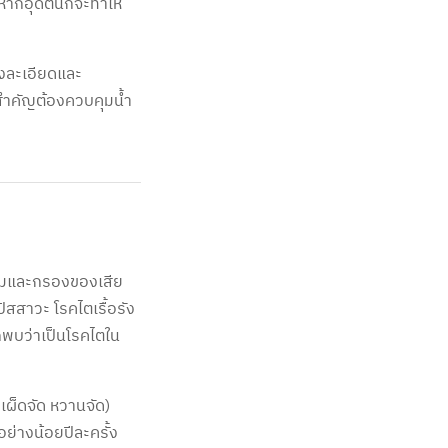
หากอุดตันก็จะทำให้
างละเอียดและ
สำคัญต้องควบคุมน้ำ
่อมและกรองของเสีย
ัสสาวะ โรคไตเรื้อรัง
กพบว่าเป็นโรคไตใน
เผ็ดจัด หวานจัด)
่างน้อยปีละครั้ง