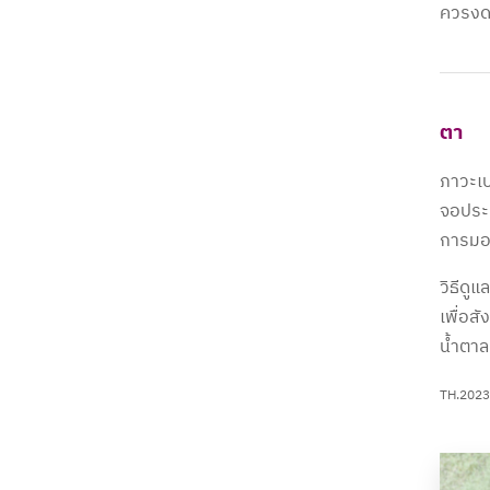
ควรงด
ตา
ภาวะเบ
จอประส
การมอ
วิธีดู
เพื่อส
น้ำตาล
TH.2023