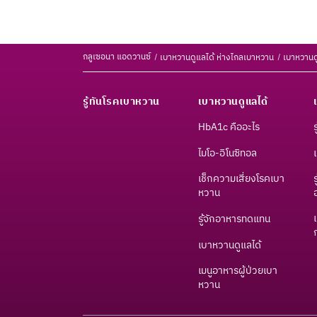
กลูเซอนา แอดวานซ์
เบาหวานดูแลได้ ห่างไกลเบาหวาน
เบาหวานด
รู้ทันโรคเบาหวาน
เบาหวานดูแลได้
HbA1c คืออะไร
ไมโอ-อิโนซิทอล
เช็กความเสี่ยงโรคเบา
หวาน​
รู้จักอาหารทดแทน
เบาหวานดูแลได้
เมนูอาหารผู้ป่วยเบา
หวาน