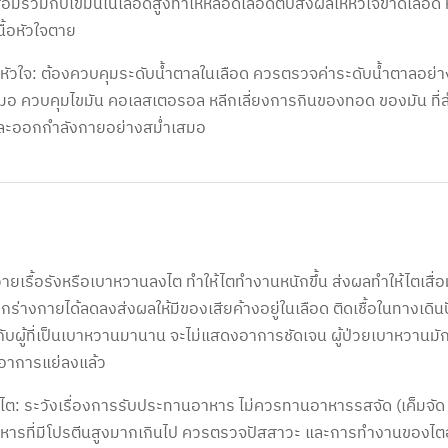
สื่อมร่วมกับไขมันในเลือดสูงทำให้หลอดเลือดตีบส่งผลให้หัวใจขาดเลือด 
นื้อหัวใจตาย
แลหัวใจ: ต้องควบคุมระดับน้ำตาลในเลือด ควรตรวจค่าระดับน้ำตาลอย่
มอ ควบคุมไขมัน คอเลสเตอรอล หลีกเลี่ยงการกินของทอด ของมัน ที่
และออกกำลังกายอย่างสม่ำเสมอ
ายเรื้อรังหรือเบาหวานลงไต ทำให้ไตทำงานหนักขึ้น ส่งผลทำให้ไตเสื
ร่างกายได้ลดลงส่งผลให้มีของเสียค้างอยู่ในเลือด ติดเชื้อในทางเดินป
กับผู้ที่เป็นเบาหวานมานาน จะไม่แสดงอาการชัดเจน ผู้ป่วยเบาหวานมั
่อาการแย่ลงแล้ว
แลไต: ระวังเรื่องการรับประทานอาหาร ไม่ควรทานอาหารรสจัด (เค็มจัด 
หารที่มีโปรตีนสูงมากเกินไป ควรตรวจปัสสาวะ และการทำงานของไตอย