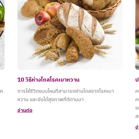
10 วิธีห่างไกลโรคเบาหวาน
ป
รค
การใช้ชีวิตแบบไหนที่สามารถห่างไกลจากโรคเบา
ค
หวาน และยังได้สุขภาพที่ดีตามมา
ค
ข
อ่านต่อ
ส
อ