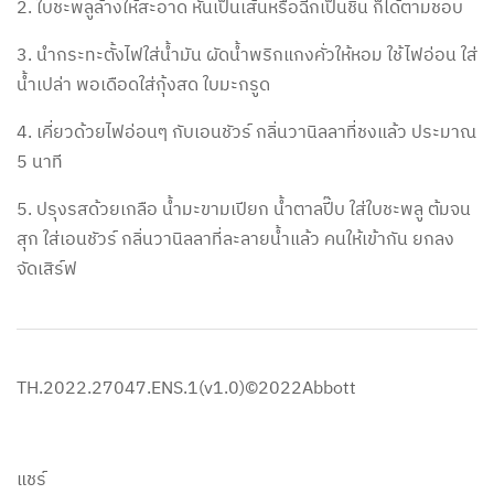
2. ใบชะพลูล้างให้สะอาด หั่นเป็นเส้นหรือฉีกเป็นชิ้น ก็ได้ตามชอบ
3. นำกระทะตั้งไฟใส่น้ำมัน ผัดน้ำพริกแกงคั่วให้หอม ใช้ไฟอ่อน ใส่
น้ำเปล่า พอเดือดใส่กุ้งสด ใบมะกรูด
4. เคี่ยวด้วยไฟอ่อนๆ กับเอนชัวร์ กลิ่นวานิลลาที่ชงแล้ว ประมาณ
5 นาที
5. ปรุงรสด้วยเกลือ น้ำมะขามเปียก น้ำตาลปี๊บ ใส่ใบชะพลู ต้มจน
สุก ใส่เอนชัวร์ กลิ่นวานิลลาที่ละลายน้ำแล้ว คนให้เข้ากัน ยกลง
จัดเสิร์ฟ
TH.2022.27047.ENS.1(v1.0)©2022Abbott​
แชร์