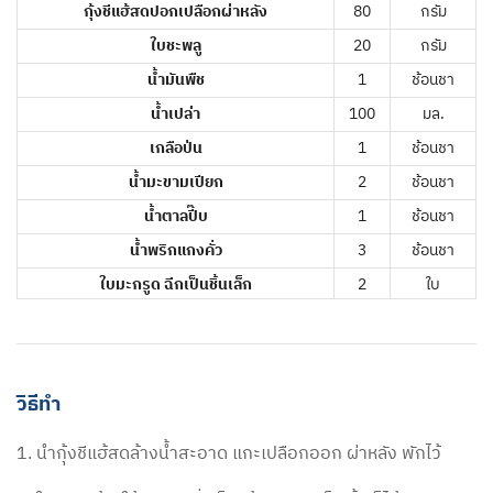
กุ้งชีแฮ้สดปอกเปลือกผ่าหลัง
80
กรัม
ใบชะพลู
20
กรัม
น้ำมันพืช
1
ช้อนชา
น้ำเปล่า
100
มล.
เกลือป่น
1
ช้อนชา
น้ำมะขามเปียก
2
ช้อนชา
น้ำตาลปี๊บ
1
ช้อนชา
น้ำพริกแกงคั่ว
3
ช้อนชา
ใบมะกรูด ฉีกเป็นชิ้นเล็ก
2
ใบ
วิธีทำ
1. นำกุ้งชีแฮ้สดล้างน้ำสะอาด แกะเปลือกออก ผ่าหลัง พักไว้