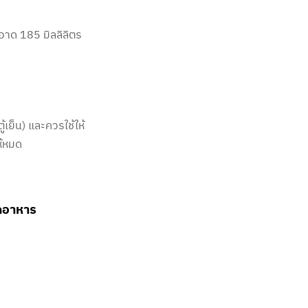
ะอาด 185 มิลลิลิตร
ู้เย็น) และควรใช้ให้
ห้หมด
ดอาหาร​