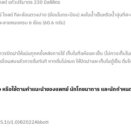
โกลด์ แก้วปริมาตร 230 มิลลิลิตร
 โกลด์ ​ทีละช้อนตวงปาด (ช้อนในกระป๋อง) ลงในน้ำเย็นหรือน้ำอุ่นที่ส
นละลายหมดครบ 6 ช้อน (60.6 กรัม)
ควรปิดฝาให้แน่นทุกครั้งหลังการใช้ เก็บในที่แห้งและเย็น (ไม่ควรเก็บในต
ื่อผสมแล้วควรดื่มทันที หากดื่มไม่หมด ให้ปิดฝาและเก็บในตู้เย็น ดื่มใ
ก้ว หรือใช้ตามคำแนะนำของแพทย์ นักโภชนาการ และนักกำหน
S.1(v1.0)©2022Abbott​