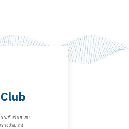
 Club
ัณฑ์ เพื่อสะสม
งรางวัลมาก!