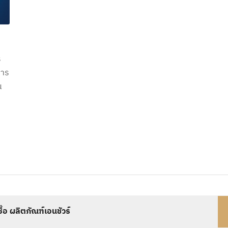
ร
การ
น
งซื้อ ผลิตภัณฑ์เอนชัวร์