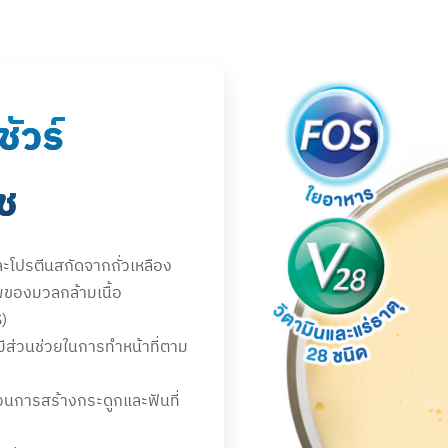
ัวร์
ืช
ละโปรตีนสกัดจากถั่วเหลือง
พของมวลกล้ามเนื้อ
)
ก มีส่วนช่วยในการทำหน้าที่ตาม
วนการสร้างกระดูกและฟันที่