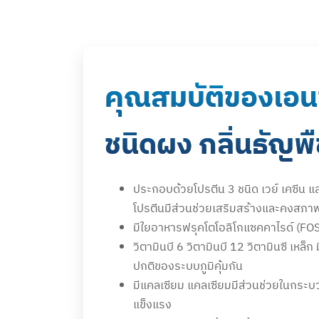
คุณสมบัติของเอนช
ชนิดผง กลิ่นธัญพ
ประกอบด้วยโปรตีน 3 ชนิด เวย์ เคซีน แ
โปรตีนมีส่วนช่วยเสริมสร้างและคงสภา
มีใยอาหารฟรุคโตโอลิโกแซคคาไรด์ (FOS
วิตามินบี 6 วิตามินบี 12 วิตามินซี เหล็
ปกติของระบบภูมิคุ้มกัน
มีแคลเซียม แคลเซียมมีส่วนช่วยในกระบ
แข็งแรง