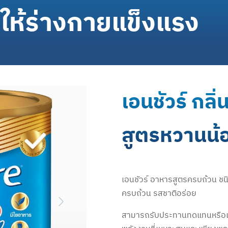
ิมให้ร่างกายแข็งแรง
เอนชัวร์ กลิ
สูตรหวานน้
เอนชัวร์ อาหารสูตรครบถ้วน ชน
ครบถ้วน รสชาติอร่อย
Next
สามารถรับประทานทดแทนหรือเสร