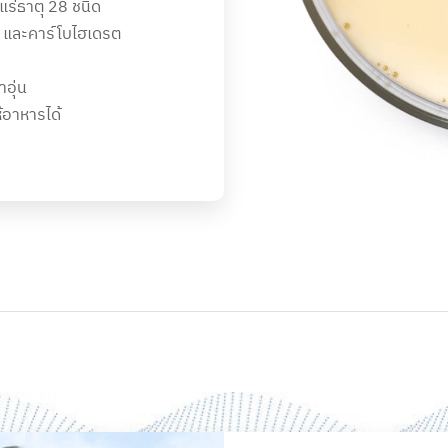
ร่ธาตุ 28 ชนิด
 และคาร์โบไฮเดรต
ำอุ่น
ห้อาหารได้