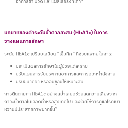
6
อาการชา ปวด และแผลเรื้อรังที่เท้า
บทบาทของค่าระดับน้ำตาลสะสม (HbA1c) ในการ
วางแผนการรักษา
ระดับ HbA1c เปรียบเสมือน “เข็มทิศ” ที่ช่วยแพทย์ในการ:
ประเมินผลการรักษาในผู้ป่วยแต่ละราย
ปรับแผนการรับประทานอาหารและการออกกำลังกาย
ปรับขนาดยา หรืออินซูลินให้เหมาะสม
การติดตามค่า HbA1c อย่างสม่ำเสมอช่วยลดความเสี่ยงจาก
ภาวะน้ำตาลในเลือดต่ำหรือสูงเกิดไป และช่วยให้การดูแลโรคเบา
7
หวานมีประสิทธิภาพมากขึ้น