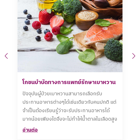
Previous
N
โภชนบำบัดทางการแพทย์รักษาเบาหวาน
ปัจจุบันผู้ป่วยเบาหวานสามารถเลือกรับ
ประทานอาหารต่างๆได้เช่นเดียวกับคนปกติ แต่
จำเป็นต้องเรียนรู้ว่าจะรับประทานอาหารได้
มากน้อยเพียงใดจึงจะไม่ทำให้น้ำตาลในเลือดสูง
อ่านต่อ