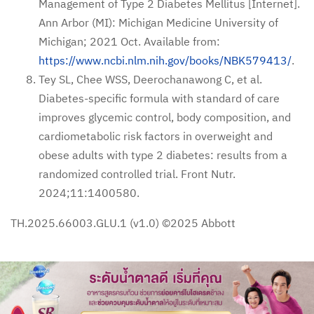
Management of Type 2 Diabetes Mellitus [Internet].
Ann Arbor (MI): Michigan Medicine University of
Michigan; 2021 Oct. Available from:
https://www.ncbi.nlm.nih.gov/books/NBK579413/
.
Tey SL, Chee WSS, Deerochanawong C, et al.
Diabetes-specific formula with standard of care
improves glycemic control, body composition, and
cardiometabolic risk factors in overweight and
obese adults with type 2 diabetes: results from a
randomized controlled trial. Front Nutr.
2024;11:1400580.
TH.2025.66003.GLU.1 (v1.0) ©2025 Abbott