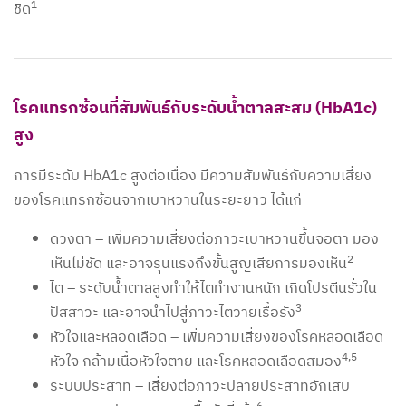
1
ชิด
โรคแทรกซ้อนที่สัมพันธ์กับระดับน้ำตาลสะสม (HbA1c)
สูง
การมีระดับ HbA1c สูงต่อเนื่อง มีความสัมพันธ์กับความเสี่ยง
ของโรคแทรกซ้อนจากเบาหวานในระยะยาว ได้แก่
ดวงตา – เพิ่มความเสี่ยงต่อภาวะเบาหวานขึ้นจอตา มอง
2
เห็นไม่ชัด และอาจรุนแรงถึงขั้นสูญเสียการมองเห็น
ไต – ระดับน้ำตาลสูงทำให้ไตทำงานหนัก เกิดโปรตีนรั่วใน
3
ปัสสาวะ และอาจนำไปสู่ภาวะไตวายเรื้อรัง
หัวใจและหลอดเลือด – เพิ่มความเสี่ยงของโรคหลอดเลือด
4,5
หัวใจ กล้ามเนื้อหัวใจตาย และโรคหลอดเลือดสมอง
ระบบประสาท – เสี่ยงต่อภาวะปลายประสาทอักเสบ