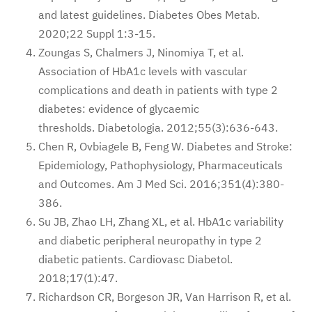
and latest guidelines. Diabetes Obes Metab.
2020;22 Suppl 1:3-15.
Zoungas S, Chalmers J, Ninomiya T, et al.
Association of HbA1c levels with vascular
complications and death in patients with type 2
diabetes: evidence of glycaemic
thresholds. Diabetologia. 2012;55(3):636-643.
Chen R, Ovbiagele B, Feng W. Diabetes and Stroke:
Epidemiology, Pathophysiology, Pharmaceuticals
and Outcomes. Am J Med Sci. 2016;351(4):380-
386.
Su JB, Zhao LH, Zhang XL, et al. HbA1c variability
and diabetic peripheral neuropathy in type 2
diabetic patients. Cardiovasc Diabetol.
2018;17(1):47.
Richardson CR, Borgeson JR, Van Harrison R, et al.