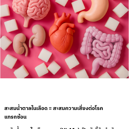
สะสมน้ำตาลในเลือด = สะสมความเสี่ยงต่อโรค
แทรกซ้อน