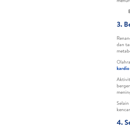
menuru
3. B
Renang
dan ta
metabo
Olahra
kardio
Aktivi
berger
mening
Selain
kenca
4. 