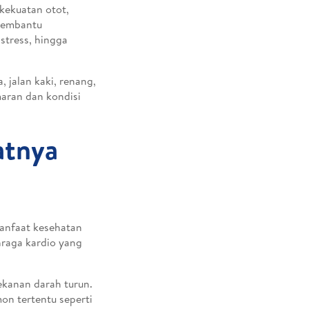
 kekuatan otot,
 membantu
stress, hingga
, jalan kaki, renang,
maran dan kondisi
atnya
nfaat kesehatan
hraga kardio yang
ekanan darah turun.
on tertentu seperti