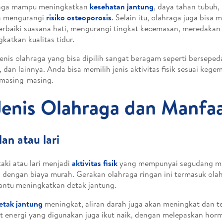
aga mampu meningkatkan
kesehatan jantung
, daya tahan tubuh,
a mengurangi
risiko osteoporosis
. Selain itu, olahraga juga bisa
baiki suasana hati, mengurangi tingkat kecemasan, meredakan 
katkan kualitas tidur.
jenis olahraga yang bisa dipilih sangat beragam seperti bersepeda
 dan lainnya. Anda bisa memilih jenis aktivitas fisik sesuai kege
 masing-masing.
Jenis Olahraga dan Manfa
alan atau lari
kaki atau lari menjadi
aktivitas fisik
yang mempunyai segudang ma
dengan biaya murah. Gerakan olahraga ringan ini termasuk ola
ntu meningkatkan detak jantung.
etak jantung
meningkat, aliran darah juga akan meningkat dan t
t energi yang digunakan juga ikut naik, dengan melepaskan horm