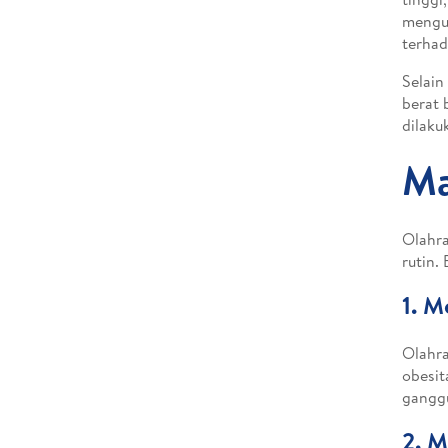
mengur
terhad
Selain
berat 
dilaku
Ma
Olahra
rutin.
1.
Me
Olahra
obesit
ganggu
2.
M