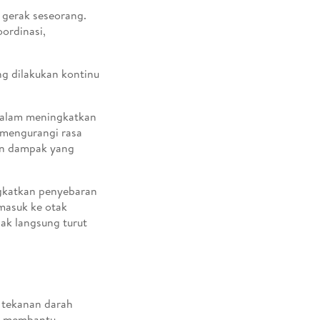
gerak seseorang.
ordinasi,
g dilakukan kontinu
 dalam meningkatkan
 mengurangi rasa
an dampak yang
ngkatkan penyebaran
 masuk ke otak
dak langsung turut
 tekanan darah
mpu membantu