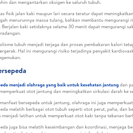
hin dan mengantarkan oksigen ke seluruh tubuh.
tas fisik jalan kaki maupun lari secara teratur dapat meningkatkan
gah menurunnya massa tulang, bahkan membantu mengurangi ri
. Berjalan kaki setidaknya selama 30 menit dapat mengurangi sak
eradangan.
lisme tubuh menjadi terjaga dan proses pembakaran kalori tet
bergerak. Hal ini mengurangi risiko terjadinya penyakit kardiovas
kegemukan.
ersepeda
eda menjadi olahraga yang baik untuk kesehatan jantung
dan pa
memperkuat otot jantung dan meningkatkan sirkulasi darah ke se
 manfaat bersepeda untuk jantung, olahraga ini juga memperkuat 
eda melatih berbagai otot tubuh seperti otot perut, paha, dan b
 menjadi latihan untuk memperkuat otot kaki tanpa tekanan berl
eda juga bisa melatih keseimbangan dan koordinasi, menjaga be