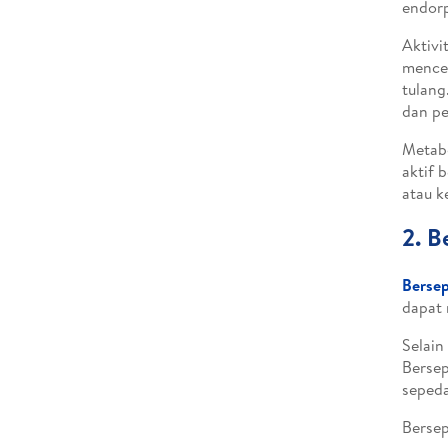
endorp
Aktivi
mence
tulang
dan p
Metabo
aktif 
atau 
2. B
Bersep
dapat 
Selain
Bersep
sepeda
Bersep