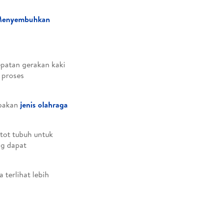
a Menyembuhkan
patan gerakan kaki
 proses
upakan
jenis olahraga
otot tubuh untuk
ng dapat
 terlihat lebih