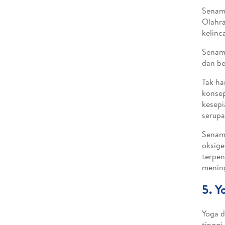
Senam
Olahra
kelinc
Senam 
dan be
Tak ha
konsep
kesepi
serupa
Senam 
oksige
terpen
mening
5. Y
Yoga d
tinggi