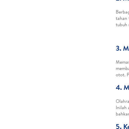
Berbag
tahan 
tubuh 
3.
M
Memasu
memba
otot. 
4.
M
Olahra
Inilah
bahkan
5.
K