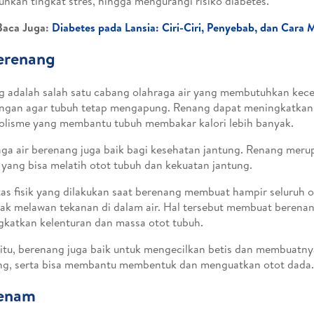
nkan tingkat stres, hingga mengurangi risiko diabetes.
Baca Juga:
Diabetes pada Lansia: Ciri-Ciri, Penyebab, dan Car
erenang
 adalah salah satu cabang olahraga air yang membutuhkan kece
ngan agar tubuh tetap mengapung. Renang dapat meningkatkan
lisme yang membantu tubuh membakar kalori lebih banyak.
ga air berenang juga baik bagi kesehatan jantung. Renang mer
yang bisa melatih otot tubuh dan kekuatan jantung.
tas fisik yang dilakukan saat berenang membuat hampir seluruh 
ak melawan tekanan di dalam air. Hal tersebut membuat berena
katkan kelenturan dan massa otot tubuh.
 itu, berenang juga baik untuk mengecilkan betis dan membuatnya
ng, serta bisa membantu membentuk dan menguatkan otot dada.
Senam