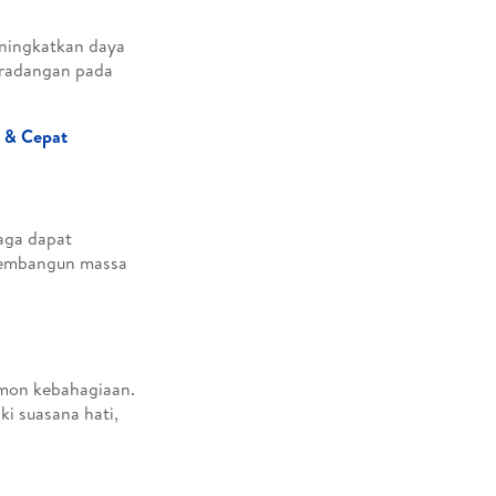
eningkatkan daya
peradangan pada
 & Cepat
aga dapat
membangun massa
rmon kebahagiaan.
i suasana hati,