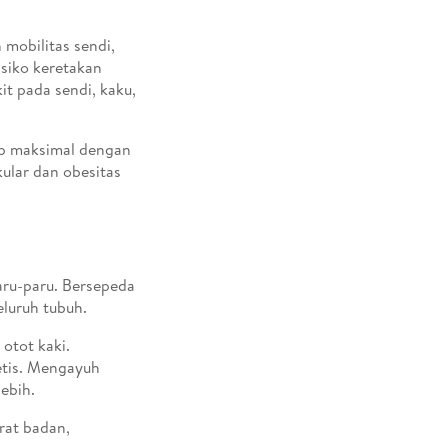
 mobilitas sendi,
siko keretakan
it pada sendi, kaku,
ap maksimal dengan
kular dan obesitas
ru-paru. Bersepeda
luruh tubuh.
otot kaki.
etis. Mengayuh
ebih.
rat badan,