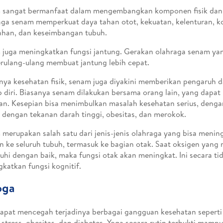
 sangat bermanfaat dalam mengembangkan komponen fisik dan 
ga senam memperkuat daya tahan otot, kekuatan, kelenturan, ko
ahan, dan keseimbangan tubuh.
juga meningkatkan fungsi jantung. Gerakan olahraga senam yan
rulang-ulang membuat jantung lebih cepat.
nya kesehatan fisik, senam juga diyakini memberikan pengaruh
 diri. Biasanya senam dilakukan bersama orang lain, yang dapat
an. Kesepian bisa menimbulkan masalah kesehatan serius, deng
 dengan tekanan darah tinggi, obesitas, dan merokok.
merupakan salah satu dari jenis-jenis olahraga yang bisa meni
n ke seluruh tubuh, termasuk ke bagian otak. Saat oksigen yang
uhi dengan baik, maka fungsi otak akan meningkat. Ini secara ti
katkan fungsi kognitif.
oga
apat mencegah terjadinya berbagai gangguan kesehatan seperti
, stress, obesitas, dan diabetes. Yoga secara rutin terbukti ma