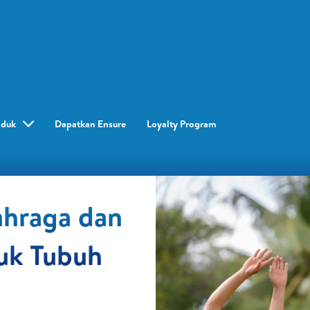
oduk
Dapatkan Ensure
Loyalty Program​
ahraga dan
uk Tubuh