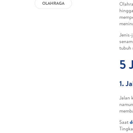
OLAHRAGA
Olahr
hingg
memper
mening
Jenis-
senam,
tubuh
5 
1. J
Jalan 
namun 
memba
Saat
d
Tingka