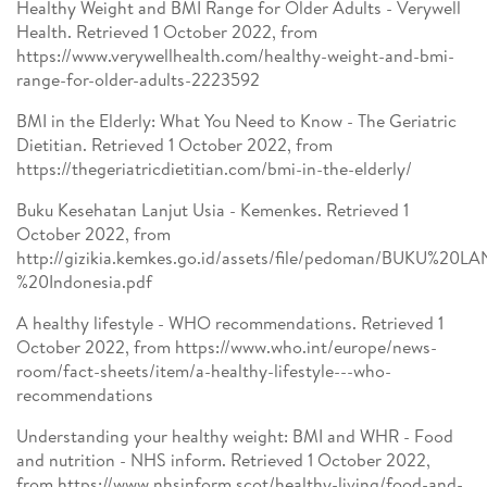
Healthy Weight and BMI Range for Older Adults - Verywell
Health. Retrieved 1 October 2022, from
https://www.verywellhealth.com/healthy-weight-and-bmi-
range-for-older-adults-2223592
BMI in the Elderly: What You Need to Know - The Geriatric
Dietitian. Retrieved 1 October 2022, from
https://thegeriatricdietitian.com/bmi-in-the-elderly/
Buku Kesehatan Lanjut Usia - Kemenkes. Retrieved 1
October 2022, from
http://gizikia.kemkes.go.id/assets/file/pedoman/BUKU%20
%20Indonesia.pdf
A healthy lifestyle - WHO recommendations. Retrieved 1
October 2022, from https://www.who.int/europe/news-
room/fact-sheets/item/a-healthy-lifestyle---who-
recommendations
Understanding your healthy weight: BMI and WHR - Food
and nutrition - NHS inform. Retrieved 1 October 2022,
from https://www.nhsinform.scot/healthy-living/food-and-