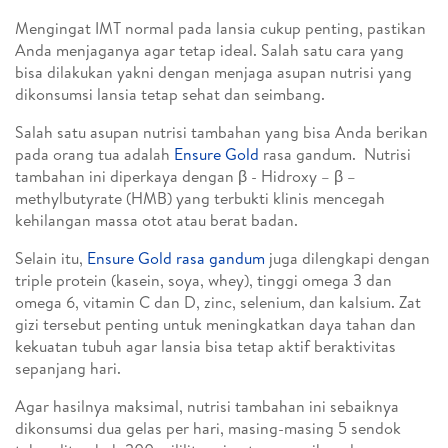
Mengingat IMT normal pada lansia cukup penting, pastikan
Anda menjaganya agar tetap ideal. Salah satu cara yang
bisa dilakukan yakni dengan menjaga asupan nutrisi yang
dikonsumsi lansia tetap sehat dan seimbang.
Salah satu asupan nutrisi tambahan yang bisa Anda berikan
pada orang tua adalah
Ensure Gold
rasa gandum. Nutrisi
tambahan ini diperkaya dengan β - Hidroxy – β –
methylbutyrate (HMB) yang terbukti klinis mencegah
kehilangan massa otot atau berat badan.
Selain itu,
Ensure Gold rasa gandum
juga dilengkapi dengan
triple protein (kasein, soya, whey), tinggi omega 3 dan
omega 6, vitamin C dan D, zinc, selenium, dan kalsium. Zat
gizi tersebut penting untuk meningkatkan daya tahan dan
kekuatan tubuh agar lansia bisa tetap aktif beraktivitas
sepanjang hari.
Agar hasilnya maksimal, nutrisi tambahan ini sebaiknya
dikonsumsi dua gelas per hari, masing-masing 5 sendok