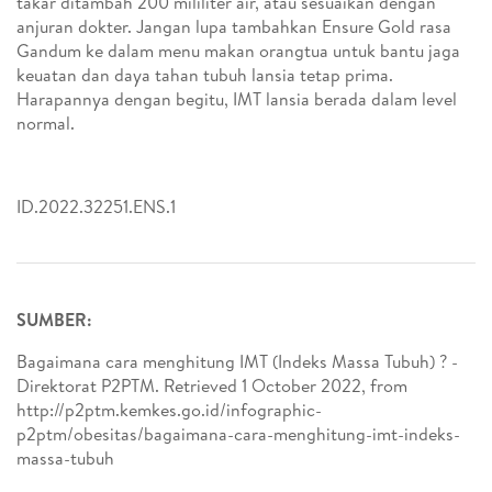
takar ditambah 200 mililiter air, atau sesuaikan dengan
anjuran dokter. Jangan lupa tambahkan Ensure Gold rasa
Gandum ke dalam menu makan orangtua untuk bantu jaga
keuatan dan daya tahan tubuh lansia tetap prima.
Harapannya dengan begitu, IMT lansia berada dalam level
normal.
ID.2022.32251.ENS.1
SUMBER:
Bagaimana cara menghitung IMT (Indeks Massa Tubuh) ? -
Direktorat P2PTM. Retrieved 1 October 2022, from
http://p2ptm.kemkes.go.id/infographic-
p2ptm/obesitas/bagaimana-cara-menghitung-imt-indeks-
massa-tubuh