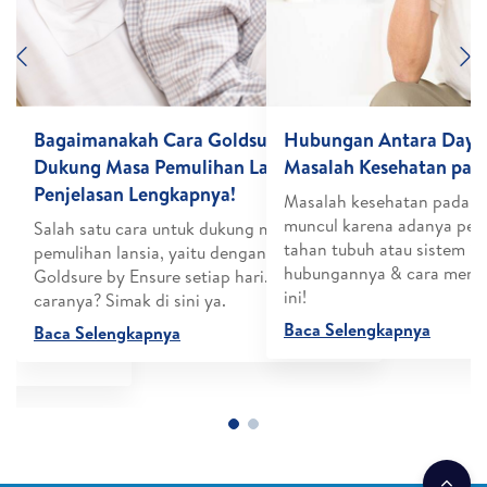
Previous
N
menuhan
Bagaimanakah Cara Goldsure by Ensure
Hubungan Antara Daya 
 bagi Kesehatan
Dukung Masa Pemulihan Lansia Berikut
Masalah Kesehatan pada
Penjelasan Lengkapnya!
Masalah kesehatan pada la
muncul karena adanya pen
tanya penting
Salah satu cara untuk dukung masa
tahan tubuh atau sistem i
nan yang
pemulihan lansia, yaitu dengan memberikan
hubungannya & cara menja
 untuk
Goldsure by Ensure setiap hari. Bagaimana
ini!
penghasil
caranya? Simak di sini ya.
Baca Selengkapnya
Baca Selengkapnya