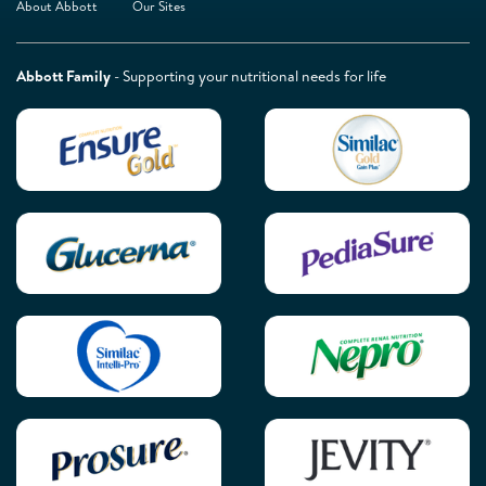
About Abbott
Our Sites
Abbott Family
- Supporting your nutritional needs for life