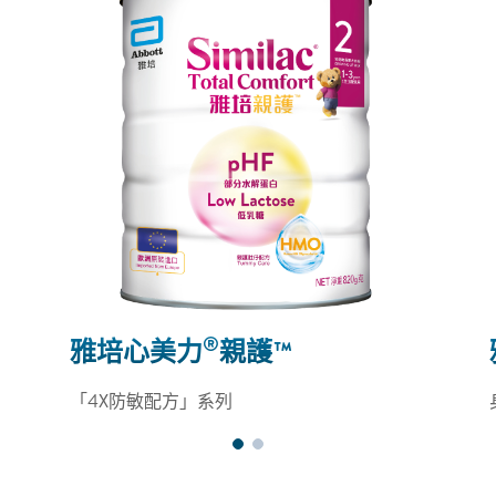
®
雅培心美力
親護™
「4X防敏配方」系列