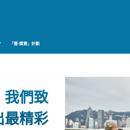
「營•獎賞」計劃
，我們致
出最精彩