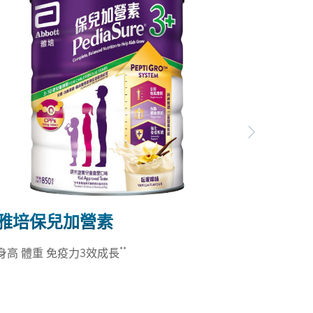
Next
雅培保兒加營素
雅培愛
**
身高 體重 免疫力3效成長