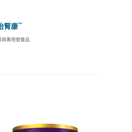
™
怡腎康
腎病專用營養品