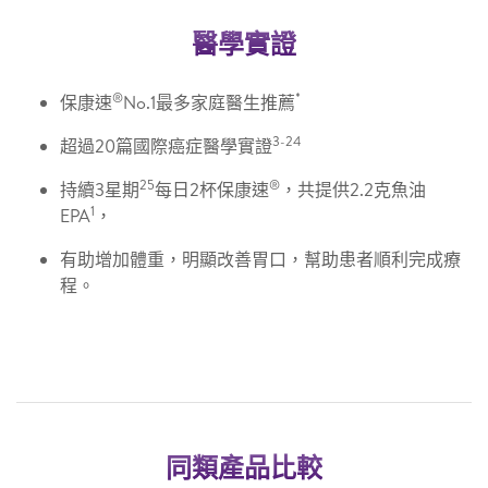
醫學實證
®
*
保康速
No.1最多家庭醫生推薦
3-24
超過20篇國際癌症醫學實證
25
®
持續3星期
每日2杯保康速
，共提供2.2克魚油
1
EPA
，
有助增加體重，明顯改善胃口，幫助患者順利完成療
程。
同類產品比較