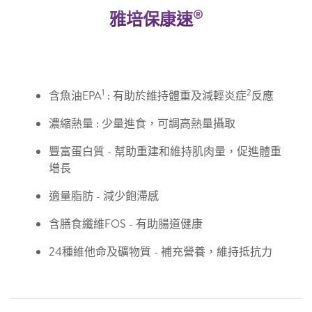
®
雅培保康速
1
2
含魚油EPA
: 有助於維持體重及減輕炎症
反應
濃縮熱量 : 少量進食，可調高熱量攝取
豐富蛋白質 - 幫助重建和維持肌肉量，促進體重
增長
適量脂肪 - 減少飽滯感
含膳食纖維FOS - 有助腸道健康
24種維他命及礦物質 - 補充營養，維持抵抗力