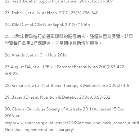
22. Read JA, et al. Support Care Cancer. 2007; 15:301-307
23. Trabal J, et al. Nutr Hosp. 2010; 25(5):736-740
24. Kilic D, et al. Clin Nutr Suppl. 2012;7(1):165
25. 此臨床實驗進行於體重驟降的腫瘤病人，腫瘤位置為胰臟，結果
證實每日飲用2杯保康速，三星期後有助增加體重。
26. Arends J, et al. Clin Nutr 2016
27. August DA, et al. JPEN J Parenter Enteral Nutri 2009;33:472-
50028.
28. Krznaric Z, wt al. Nutritional Therapy & Metabolism 2009;27:1-8
29. Bauer JD, et al. Nutrition & Dietetics 2006;63:S3-S32
30. Clinical Oncology Society of Australia 2011 (Accessed 15 Dec
2016, at
http://wiki.cancer.org.au/australia/COSA:Head_and_neck_cancer_nutriti
Nutrition_implementation_-_Surgery)