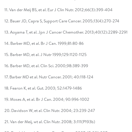
11. Van der Meij BS, et al. Eur J Clin Nutr. 2012;66(3):399-404
12. Bauer JD, Capra S, Support Care Cancer. 2005;13(4):270-274
13. Aoyama T, et al. Jpn J Cancer Chemother. 2013;40(12):2289-2291
14. Barber MD, et al. Br J Can. 1999;81:80-86
15. Barber MD, et al. J Nutr 1999;129:1120-1125
16. Barber MD, et al. Clin Sci. 2000;98:389-399
17. Barber MD et al. Nutr Cancer. 2001; 40:118-124
18. Fearon K, et al. Gut. 2003; 52:1479-1486
19. Moses A, et al. Br J Can. 2004; 90:996-1002
20. Davidson W, et al. Clin Nutr. 2004; 23:239-247
21. Van der Meij, wt al. Clin Nutr. 2008; 3:111(P193b)