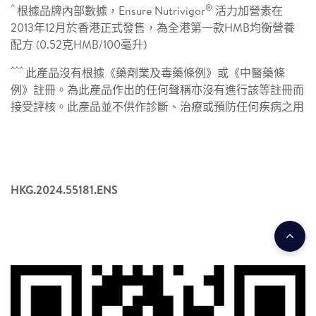
^
®
根據品牌內部數據，Ensure Nutrivigor
活力加營素在
2013年12月於香港正式發售，為全港第一款HMB均衡營養
配方 (0.52克HMB/100毫升)
^^^
此產品沒有根據《藥劑業及毒藥條例》或《中醫藥條
例》註冊。為此產品作出的任何聲稱亦沒有進行該等註冊而
接受評核。此產品並不供作診斷、治療或預防任何疾病之用
HKG.2024.55181.ENS