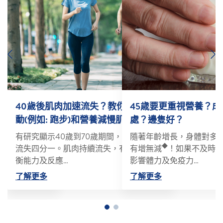
Previous
N
到生活方式保
40歲後肌肉加速流失？教你如何透過運
45歳要更重視營養？
動(例如: 跑步)和營養減慢肌肉流失
處？邊隻好？
臟健康成為了我
有研究顯示40歲到70歲期間，肌肉會急速
隨著年齡增長，身體對多
◆
康跳動的心臟是
流失四分一。肌肉持續流失，有機會導致平
有增無減
！如果不及時
衡能力及反應…
影響體力及免疫力…
了解更多
了解更多