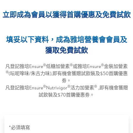
立即成為會員以獲得首購優惠及免費試飲
填妥以下資料，成為雅培營養會會員及
獲取免費試飲
®
®
®
凡登記雅培Ensure
低糖加營素
或雅培Ensure
金裝加營素
®
(呍呢嗱味/朱古力味),即有機會獲贈試飲裝及$50首購優惠
劵。
®
®
®
凡登記雅培Ensure
Nutrivigor
活力加營素
,即有機會獲贈
試飲裝及$70首購優惠劵。
*必須填寫