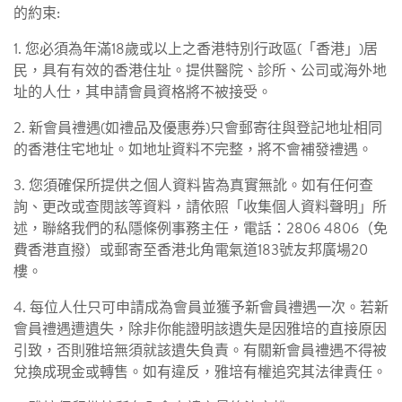
的約束:
1. 您必須為年滿18歲或以上之香港特別行政區(「香港」)居
民，具有有效的香港住址。提供醫院、診所、公司或海外地
址的人仕，其申請會員資格將不被接受。
2. 新會員禮遇(如禮品及優惠券)只會郵寄往與登記地址相同
的香港住宅地址。如地址資料不完整，將不會補發禮遇。
3. 您須確保所提供之個人資料皆為真實無訛。如有任何查
詢、更改或查閱該等資料，請依照「收集個人資料聲明」所
述，聯絡我們的私隱條例事務主任，電話：2806 4806（免
費香港直撥）或郵寄至香港北角電氣道183號友邦廣場20
樓。
4. 每位人仕只可申請成為會員並獲予新會員禮遇一次。若新
會員禮遇遭遺失，除非你能證明該遺失是因雅培的直接原因
引致，否則雅培無須就該遺失負責。有關新會員禮遇不得被
兌換成現金或轉售。如有違反，雅培有權追究其法律責任。