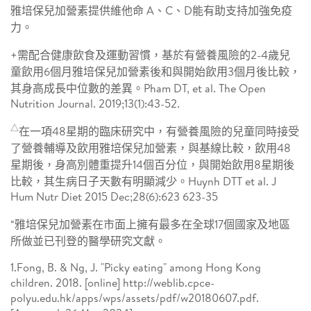
雅培保兒加營素提供維他命 A、C、D能有助支持加強免疫
力。
+需配合健康飲食及運動習慣，基於有營養風險的2-4歲兒
童飲用6個月雅培保兒加營素後和與開始飲用3個月後比較，
其身高成長中位數的差異。Pham DT, et al. The Open
Nutrition Journal. 2019;13(1):43-52.
△
在一項48星期的臨床研究中，有營養風險的兒童同時接受
了營養輔導及飲用雅培保兒加營素，與基線比較，飲用48
星期後，身高別體重提升14個百分位，與開始飲用8星期後
比較，其生病日子天數有明顯減少。Huynh DTT et al. J
Hum Nutr Diet 2015 Dec;28(6):623 623-35
¤
雅培保兒加營素在市面上擁有最多在全球17個國家及地區
所做並已刊登的醫學研究文獻。
1.Fong, B. & Ng, J. "Picky eating" among Hong Kong
children. 2018. [online] http://weblib.cpce-
polyu.edu.hk/apps/wps/assets/pdf/w20180607.pdf.