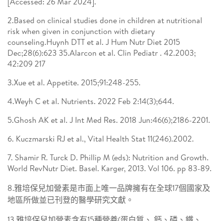
[Accessed: 26 Mar 2024].
2.Based on clinical studies done in children at nutritional
risk when given in conjunction with dietary
counseling.Huynh DTT et al. J Hum Nutr Diet 2015
Dec;28(6):623 35.Alarcon et al. Clin Pediatr . 42.2003;
42:209 217
3.Xue et al. Appetite. 2015;91:248-255.
4.Weyh C et al. Nutrients. 2022 Feb 2:14(3);644.
5.Ghosh AK et al. J Int Med Res. 2018 Jun:46(6);2186-2201.
6. Kuczmarski RJ et al., Vital Health Stat 11(246).2002.
7. Shamir R. Turck D. Phillip M (eds): Nutrition and Growth.
World RevNutr Diet. Basel. Karger, 2013. Vol 106. pp 83-89.
8.雅培保兒加營素是市面上唯一品牌擁有在全球17個國家及
地區所做並已刊登的醫學研究文獻。
13.雅培保兒加營素含有15種營養(蛋白質、 鈣、磷、鐵、