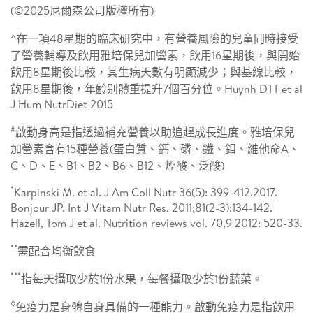
(©2025尼爾森公司版權所有)
^在一項48星期的臨床研究中，有營養風險的兒童同時接受
了營養輔導及飲用雅培保兒加營素，飲用16星期後，與開始
飲用8星期後比較，其生病天數有明顯減少；與基線比較，
飲用8星期後，年齡别體重提升7個百分位。Huynh DTT et al
J Hum NutrDiet 2015
#
啟動身高是指透過補充營養以助追趕成長進度。雅培保兒
加營素含有15種營養(蛋白質、鈣、磷、鐵、鉬、維他命A、
C、D、E、B1、B2、B6、B12、煙酸、泛酸)
*
Karpinski M. et al. J Am Coll Nutr 36(5): 399-412.2017.
Bonjour JP. Int J Vitam Nutr Res. 2011;81(2-3):134-142.
Hazell, Tom J et al. Nutrition reviews vol. 70,9 2012: 520-33.
**
需配合均衡飲食
***
指每天攝取少於1份水果，每餐攝取少於1份蔬菜。
◊
免疫力是身體自身具備的一種能力。啟動免疫力是指飲用